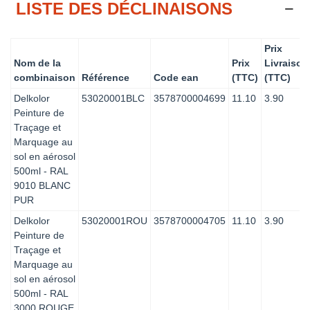
LISTE DES DÉCLINAISONS
Prix
Nom de la
Prix
Livraison
combinaison
Référence
Code ean
(TTC)
(TTC)
Delkolor
53020001BLC
3578700004699
11.10
3.90
Peinture de
Traçage et
Marquage au
sol en aérosol
500ml - RAL
9010 BLANC
PUR
Delkolor
53020001ROU
3578700004705
11.10
3.90
Peinture de
Traçage et
Marquage au
sol en aérosol
500ml - RAL
3000 ROUGE