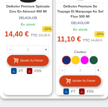
Delkolor Peinture Spéciale
Delkolor Peinture De
Zinc En Aérosol 400 Ml
Traçage Et Marquage Au Sol
Fluo 500 Ml
DELKOLOR
DELKOLOR
En stock
-25%
En stock
14,40 €
-25%
19,20 €
TTC
11,10 €
14,80 €
TTC
-
+
Couleur
BLEU
JAUNE
FUCHSIA
VERT
Ajouter Au Panier
-
+
FT
FDS
Ajouter Au Panier
FT
FDS