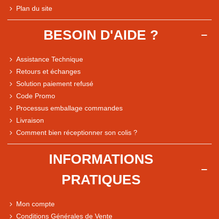
Plan du site
BESOIN D'AIDE ?
Assistance Technique
Retours et échanges
Solution paiement refusé
Code Promo
Processus emballage commandes
Livraison
Note du magasin sur Google
Comment bien réceptionner son colis ?
Comparaison des performances du magasin
+ de 5 500 avis
INFORMATIONS
● Exceptionnel
PRATIQUES
Express, Chez vous, Point relais, Retrait magasin
● Exceptionnel
Mon compte
Retours sous 14 jours
Conditions Générales de Vente