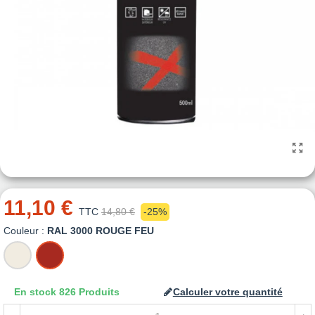
11,10 €
TTC
14,80 €
-25%
Couleur :
RAL 3000 ROUGE FEU
RAL
RAL
9010
3000
BLANC
ROUGE
En stock
826 Produits
Calculer votre quantité
PUR
FEU