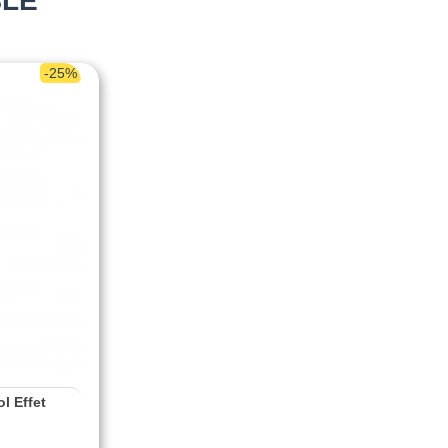
BLE
-25%
l Effet