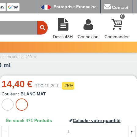
Entreprise Française
Contact
0
Devis 48H
Connexion
Commander
teur en aérosol 400 ml
0 ml
14,40 €
TTC
19,20 €
-25%
Couleur :
BLANC MAT
BLANC
BLANC
MAT
En stock
471 Produits
Calculer votre quantité
-
+