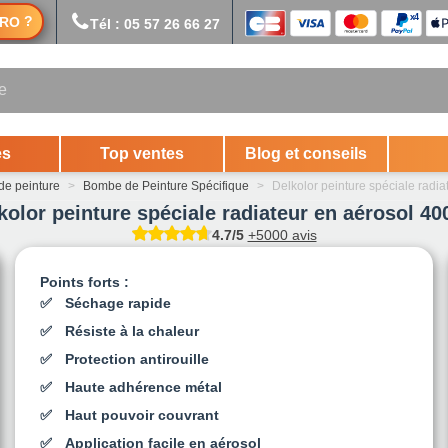
?
RO
Tél : 05 57 26 66 27
es
Top ventes
Blog et conseils
e peinture
>
Bombe de Peinture Spécifique
>
Delkolor peinture spéciale radia
kolor peinture spéciale radiateur en aérosol 40
4.7/5
+5000 avis
Points forts :
Séchage rapide
Résiste à la chaleur
Protection antirouille
Haute adhérence métal
Haut pouvoir couvrant
Application facile en aérosol