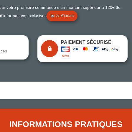
pour votre première commande d'un montant supérieur à 120€ ttc.
 d'informations exclusives
Je M'inscris
PAIEMENT SÉCURISÉ
nces
Note du magasin sur Google
Comparaison des performances du magasin
+ de 5 500 avis
● Exceptionnel
Express, Chez vous, Point relais, Retrait magasin
INFORMATIONS PRATIQUES
● Exceptionnel
Retours sous 14 jours