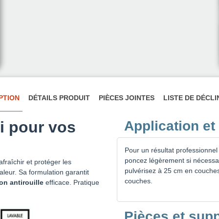
PTION
DÉTAILS PRODUIT
PIÈCES JOINTES
LISTE DE DÉCL
oi pour vos
Application et
Pour un résultat professionnel
poncez légèrement si nécessai
fraîchir et protéger les
pulvérisez à 25 cm en couches
aleur. Sa formulation garantit
couches.
on antirouille
efficace. Pratique
Pièces et su