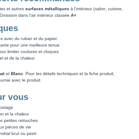
ies et autres
surfaces métalliques
à l'intérieur (salon, cuisine,
ission dans l'air intérieur classée
A+
.
iques
s avec du ruban et du papier.
ante pour une meilleure tenue.
ur limiter coulures et cloques.
l et de la chaleur.
at
et
Blanc
. Pour les détails techniques et la fiche produit,
urnie avec le produit.
ur vous
montage
on et la chaleur
ur petites retouches
x pièces de vie
étal brut ou peint