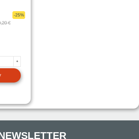
-25%
,20 €
IR
+
r
NEWSLETTER