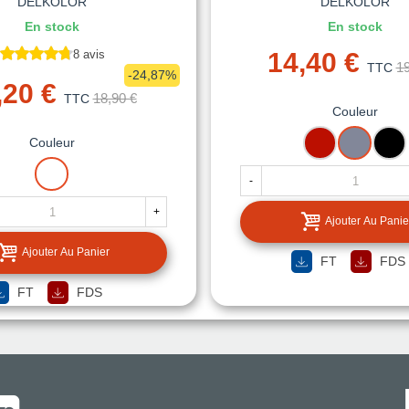
DELKOLOR
DELKOLOR
En stock
En stock
8 avis
14,40 €
19
TTC
-24,87%
,20 €
18,90 €
TTC
Couleur
ROUGE
ARGENT
NO
Couleur
BLANC
-
+
Ajouter Au Panie
Ajouter Au Panier
FT
FDS
FT
FDS