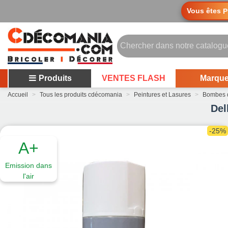
Vous êtes
P
Produits
VENTES FLASH
Marqu
Accueil
>
Tous les produits cdécomania
>
Peintures et Lasures
>
Bombes d
Del
-25%
A+
Emission dans
l'air