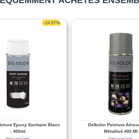
ÉQUEMMENT ACHETÉS ENSEM
-24,87%
inture Epoxy Sanitaire Blanc
Delkolor Peinture Aéroso
- 400ml
Métallisé 400 Ml