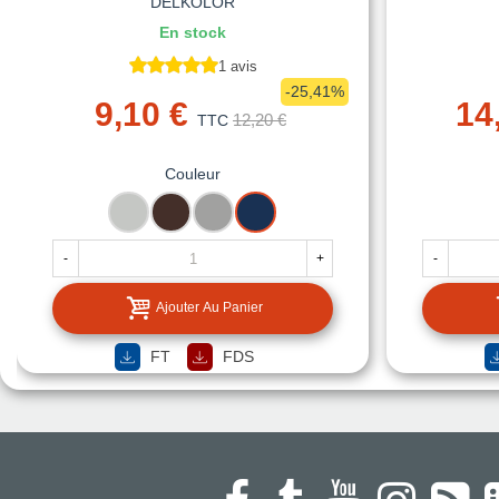
DELKOLOR
En stock
1 avis
-25,41%
9,10 €
14
12,20 €
TTC
Couleur
RAL
RAL
RAL
RAL
7035
8017
9006
5013
GRIS
BRUN
ALUMINIUM
BLEU
-
+
-
CLAIR
CHOCOLAT
BLANC
COLBAT
Ajouter Au Panier
FT
FDS