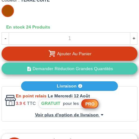
Couleur :
TERRE CUITE
TERRE
CUITE
En stock
24 Produits
-
+
Ajouter Au Panier
Demander Réduction Grandes Quantités
Livraison
En point relais
Le Mercredi 12 Août
3.9 €
TTC
GRATUIT
pour les
PRO
Voir plus d'option de livraison