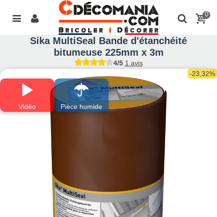
0
Sika MultiSeal Bande d'étanchéité
bitumeuse 225mm x 3m
4/5
1 avis
-23,32%
Vidéo
Pièce humide