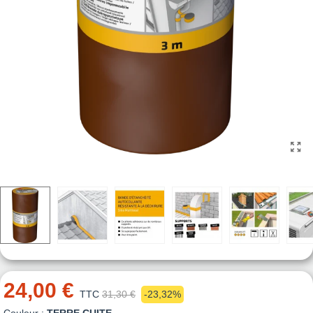
24,00 €
TTC
31,30 €
-23,32%