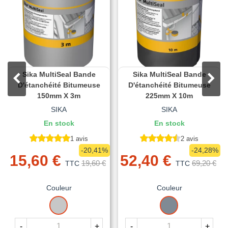
Sika MultiSeal Bande
Sika MultiSeal Bande
D'étanchéité Bitumeuse
D'étanchéité Bitumeuse
150mm X 3m
225mm X 10m
SIKA
SIKA
En stock
En stock
1 avis
2 avis
-20,41%
-24,28%
15,60 €
52,40 €
19,60 €
69,20 €
TTC
TTC
Couleur
Couleur
ALUMINIUM
GRIS
-
+
-
+