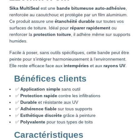
Sika MultiSeal
est une
bande bitumeuse auto-adhésive
,
renforcée au caoutchouc et protégée par un film aluminium.
Ce produit assure une
étanchéité durable
sur toutes vos
surfaces de toiture. Idéal pour
réparer rapidement
ou
renforcer la
protection toiture
, il adhère même sur supports
humides.
Facile à poser, sans outils spécifiques, cette bande peut être
peinte pour s’intégrer harmonieusement à l’environnement.
Elle reste efficace face aux
intempéries
et aux
rayons UV
.
Bénéfices clients
✅
Application simple
sans outil
✅
Protection rapide
contre les infiltrations
✅
Durable
et résistante aux UV
✅
Adhérence fiable
sur tous supports
✅
Esthétique discrète
grâce à peinture
✅
Polyvalente
pour tous types de toits
Caractéristiques