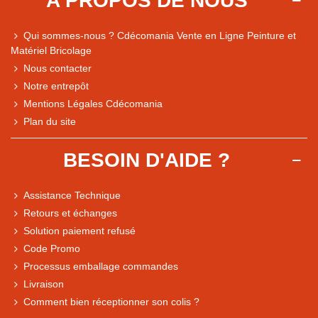
A PROPOS DE NOUS
Qui sommes-nous ? Cdécomania Vente en Ligne Peinture et
Matériel Bricolage
Nous contacter
Notre entrepôt
Mentions Légales Cdécomania
Plan du site
BESOIN D'AIDE ?
Assistance Technique
Retours et échanges
Solution paiement refusé
Code Promo
Processus emballage commandes
Livraison
Note du magasin sur Google
Comment bien réceptionner son colis ?
Comparaison des performances du magasin