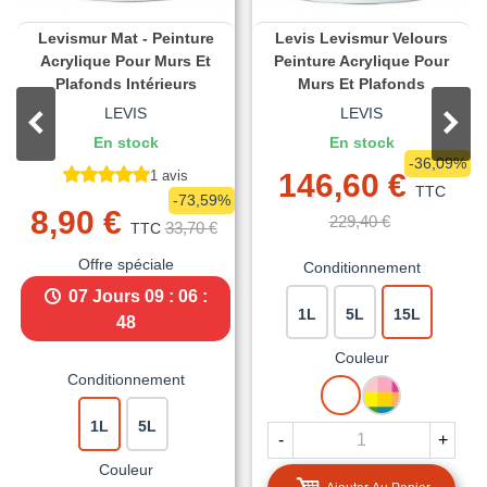
Levismur Mat - Peinture
Levis Levismur Velours
Acrylique Pour Murs Et
Peinture Acrylique Pour
Plafonds Intérieurs
Murs Et Plafonds
LEVIS
LEVIS
En stock
En stock
-36,09%
1 avis
146,60 €
TTC
-73,59%
8,90 €
229,40 €
33,70 €
TTC
Offre spéciale
Conditionnement
07 Jours
09 : 06 :
1L
5L
15L
47
Couleur
Conditionnement
BLANC
MISE
A
1L
5L
LA
-
+
TEINTE
Couleur