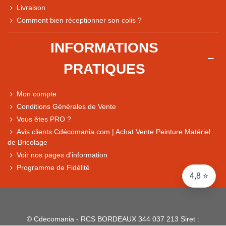
Livraison
Note du magasin sur Google
Comment bien réceptionner son colis ?
Comparaison des performances du magasin
+ de 5 500 avis
INFORMATIONS
● Exceptionnel
PRATIQUES
Express, Chez vous, Point relais, Retrait magasin
● Exceptionnel
Mon compte
Retours sous 14 jours
Conditions Générales de Vente
Vous êtes PRO ?
Avis clients Cdécomania.com | Achat Vente Peinture Matériel
● Exceptionnel
de Bricolage
CB, PayPal 4x, Google Pay, Apple Pay, Alma
Voir nos pages d'information
Programme de Fidélité
4,8 ⭐
© Cdecomania - RCS BORDEAUX 344 037 213 Siret :