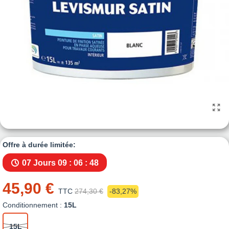
Offre à durée limitée:
07 Jours
09 : 06 : 47
45,90 €
TTC
274,30 €
-83,27%
Conditionnement :
15L
15L