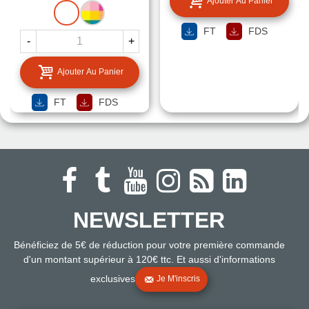
Ajouter Au Panier
BLANC
MISE
A
FT
FDS
LA
-
+
TEINTE
Ajouter Au Panier
FT
FDS
NEWSLETTER
Bénéficiez de 5€ de réduction pour votre première commande
d'un montant supérieur à 120€ ttc. Et aussi d'informations
exclusives
Je M'inscris