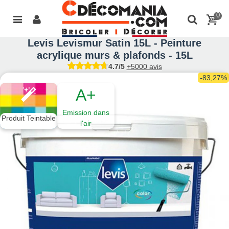
0
Levis Levismur Satin 15L - Peinture
acrylique murs & plafonds - 15L
4.7/5
+5000 avis
-83,27%
A+
Emission dans
Produit Teintable
l'air