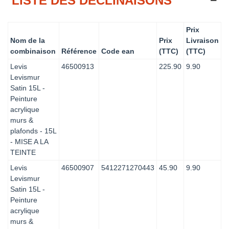
LISTE DES DÉCLINAISONS
Prix
Nom de la
Prix
Livraison
combinaison
Référence
Code ean
(TTC)
(TTC)
Levis
46500913
225.90
9.90
Levismur
Satin 15L -
Peinture
acrylique
murs &
plafonds - 15L
- MISE A LA
TEINTE
Levis
46500907
5412271270443
45.90
9.90
Levismur
Satin 15L -
Peinture
acrylique
murs &