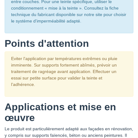
entre couches. Pour une teinte spécifique, utiliser le
ARO
JURASSIQUE
BLANC FLAINE
BLANC
conditionnement « mise à la teinte ». Consultez la fiche
CONTAMINE
technique du fabricant disponible sur notre site pour choisir
le système d'imperméabilité adapté.
CHROMATIC
CHROMATIC
CHROMATIC
CHROMATIC
CH2 0118
CH2 0119
CH2 0120 BEIGE
CH2 0121
BLANC VAL
BLANC
VIORNETIN
BLANC
Points d'attention
THORENS
PRALOGNAN
KLOSTER
CHROMATIC
CHROMATIC
CHROMATIC
CHROMATIC
Eviter l'application par températures extrêmes ou pluie
CH2 0122
CH2 0123 BEIGE
CH2 0124 BEIGE
CH2 0125
imminente. Sur supports fortement abîmés, prévoir un
BLANC MEGEVE
MARKA
POIX
IVOIRE MACAO
traitement de ragréage avant application. Effectuer un
essai sur petite surface pour valider la teinte et
l'adhérence.
CHROMATIC
CHROMATIC
CHROMATIC
CHROMATIC
CH2 0126 BEIGE
CH2 0127
CH2 0128
CH2 0129
AGATE
JAUNE
BLANC
BLANC
VERONESE
ANAPURNA
ACONCAGUA
Applications et mise en
œuvre
CHROMATIC
CHROMATIC
CHROMATIC
CHROMATIC
CH2 0130
CH2 0131
CH2 0132 BEIGE
CH2 0133
IVOIRE KARACHI
JAUNE PIETRO
OBSIDIENNE
JAUNE ROSLIN
Le produit est particulièrement adapté aux façades en rénovation,
y compris sur supports faïencés, béton ou anciens peintures. Il