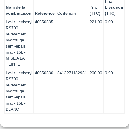
Prix
Nom de la
Prix
Livraison
CHROMATIC
CHROMATIC
CHROMATIC
CHROMATIC
combinaison
Référence
Code ean
(TTC)
(TTC)
CH2 0207 ROSE
CH2 0208 ROSE
CH2 0209 ROSE
CH2 0210 ROSE
Levis Leviscryl
46650535
221.90
0.00
LONGOSE
TARENTELLE
PRIMEROSE
JAVA
RS700
revêtement
hydrofuge
CHROMATIC
CHROMATIC
CHROMATIC
CHROMATIC CH2
CH2 0211 ROSE
CH2 0212 ROSE
CH2 0213 ROSE
0214 ROSE
semi-épais
ORCHIDEE
GIROFLEE
MATRICAIRE
RHODODENDRON
mat - 15L -
MISE A LA
TEINTE
CHROMATIC
CHROMATIC
CHROMATIC
CHROMATIC
Levis Leviscryl
46650530
5412271182951
206.90
9.90
CH2 0215 ROSE
CH2 0216 ROSE
CH2 0217 ROSE
CH2 0218 ROSE
RS700
SLOW
MORESQUE
TREMIERE
JABADAO
revêtement
hydrofuge
semi-épais
CHROMATIC
CHROMATIC
CHROMATIC
CHROMATIC
mat - 15L -
CH2 0219 ROSE
CH2 0220 ROSE
CH2 0221 ROSE
CH2 0222 ROSE
REGGAETON
JAZZ
TAMBOURIN
LAMBADA
BLANC
CHROMATIC
CHROMATIC
CHROMATIC
CHROMATIC