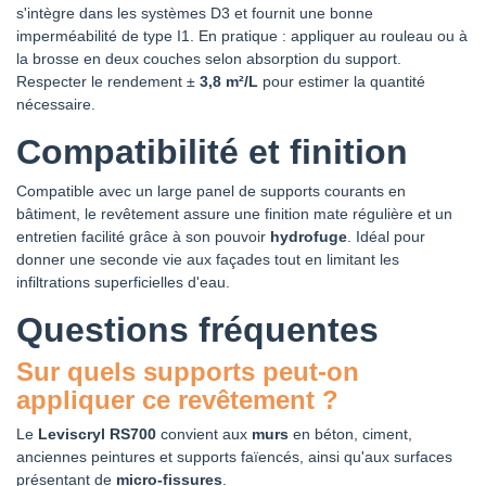
s'intègre dans les systèmes D3 et fournit une bonne
imperméabilité de type I1. En pratique : appliquer au rouleau ou à
CHROMATIC
CHROMATIC
CHROMATIC
CHROMATIC
CH2 0134
CH2 0135
CH2 0136
CH2 0137 BEIGE
la brosse en deux couches selon absorption du support.
CREME
JAUNE
BLANC CARROZ
SHARI
Respecter le rendement ±
3,8 m²/L
pour estimer la quantité
SOLOGNE
BONNARD
nécessaire.
Compatibilité et finition
CHROMATIC
CHROMATIC
CHROMATIC
CHROMATIC
CH2 0139
CH2 0140 OCRE
CH2 0141 BEIGE
CH2 0142 BEIGE
JAUNE TOGO
CAMPANIE
CALCAIRE
ARGILE
Compatible avec un large panel de supports courants en
bâtiment, le revêtement assure une finition mate régulière et un
entretien facilité grâce à son pouvoir
hydrofuge
. Idéal pour
CHROMATIC
CHROMATIC
CHROMATIC
CHROMATIC
donner une seconde vie aux façades tout en limitant les
CH2 0143 BEIGE
CH2 0144 BEIGE
CH2 0145 OCRE
CH2 0146 BEIGE
infiltrations superficielles d'eau.
ARKOSE
ARIZE
TIBESTI
ROCHE
Questions fréquentes
CHROMATIC
CHROMATIC
CHROMATIC
CHROMATIC CH2
Sur quels supports peut-on
CH2 0147 BEIGE
CH2 0148 BEIGE
CH2 0149
0150 BEIGE
appliquer ce revêtement ?
SABLE
CHAUX
BLANC
LITHOGRAPHIQUE
CHAMROUSSE
Le
Leviscryl RS700
convient aux
murs
en béton, ciment,
anciennes peintures et supports faïencés, ainsi qu'aux surfaces
CHROMATIC
CHROMATIC
CHROMATIC
CHROMATIC
présentant de
micro-fissures
.