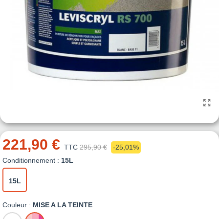
221,90 €
TTC
295,90 €
-25,01%
Conditionnement :
15L
15L
Couleur :
MISE A LA TEINTE
BLANC
MISE