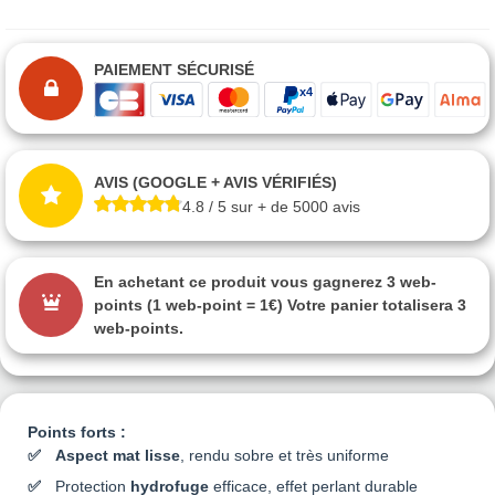
CHROMATIC
CHROMATIC
CHROMATIC
CHROMATIC
CH2 0025 GRIS
CH2 0026
CH2 0027
CH2 0028
VIENNE
BLANC LUCHON
BLANC VERBIER
BLANC ISOLA
PAIEMENT SÉCURISÉ
CHROMATIC
CHROMATIC
CHROMATIC
CHROMATIC
CH2 0029
CH2 0030
CH2 0031
CH2 0032
BLANC
BLANC
BLANC ASPEN
BLANC ARCALIS
AVIS (GOOGLE + AVIS VÉRIFIÉS)
CHALMAZEL
ABONDANCE
4.8 / 5 sur + de 5000 avis
CHROMATIC
CHROMATIC
CHROMATIC
CHROMATIC
CH2 0033
CH2 0034
CH2 0035
CH2 0036 ROSE
En achetant ce produit vous gagnerez
3 web-
BLANC
BLANC AVERS
BLANC ORDINO
ACHILEE
COURMAYER
points
(1 web-point = 1€) Votre panier totalisera
3
web-points
.
CHROMATIC
CHROMATIC
CHROMATIC
CHROMATIC
CH2 0037
CH2 0038 BEIGE
CH2 0039
CH2 0040
BLANC AROLLA
TERREUX
BLANC
BLANC ARCS
VILLAROGER
Points forts :
Aspect mat lisse
, rendu sobre et très uniforme
CHROMATIC
CHROMATIC
CHROMATIC
CHROMATIC
CH2 0041
CH2 0042
CH2 0043 BEIGE
CH2 0044
Protection
hydrofuge
efficace, effet perlant durable