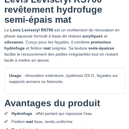
revêtement hydrofuge
CHROMATIC
CHROMATIC
CHROMATIC
CHROMATIC
CH2 0062 BEIGE
CH2 0063 BEIGE
CH2 0064 BEIGE
CH2 0065 BEIGE
semi-épais mat
DOGON
BAYAKA
SILT
BALALI
Le
Levis Leviscryl RS700
est un revêtement de rénovation en
phase aqueuse formulé à base de résines
acryliques
et
CHROMATIC
CHROMATIC
CHROMATIC
CHROMATIC
CH2 0066
CH2 0067
CH2 0068 BEIGE
CH2 0069
siloxanes
. Conçu pour les façades, il combine
protection
BLANC JOUGNE
BLANC LA
DRAA
BLANC SAINT
hydrofuge
et finition
mat
soignée. Sa texture
semi-épaisse
ROSIERE
GERVAIS
facilite le recouvrement des petites irrégularités tout en restant
facile à mettre en œuvre.
CHROMATIC
CHROMATIC
CHROMATIC
CHROMATIC
CH2 0070 BEIGE
CH2 0071
CH2 0072
CH2 0073 BEIGE
MANDINGUE
BLANC AULI
BLANC
MICA
Usage
: rénovation extérieure, systèmes D3-I1, façades sur
FORMAZZA
supports anciens ou faïencés.
CHROMATIC
CHROMATIC
CHROMATIC
CHROMATIC
CH2 0074 VERT
CH2 0075 BEIGE
CH2 0076
CH2 0077
Avantages du produit
MARANTA
APPOLO
JAUNE
BLANC AVORIAZ
FRAGONARD
Hydrofuge
: effet perlant qui repousse l'eau
Finition
mat
lisse, rendu uniforme
CHROMATIC
CHROMATIC
CHROMATIC
CHROMATIC
CH2 0078
CH2 0079
CH2 0080
CH2 0081