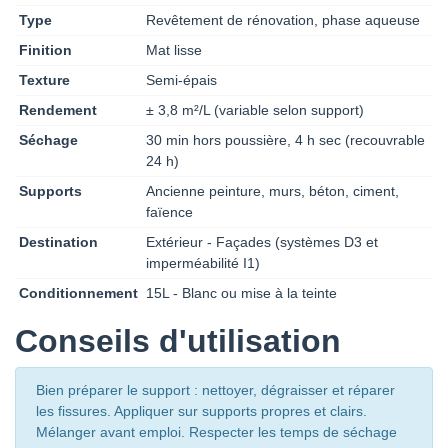
Type
Revêtement de rénovation, phase aqueuse
CHROMATIC
CHROMATIC
CHROMATIC
CHROMATIC
CH2 0098
CH2 0099
CH2 0100 BEIGE
CH2 0101
Finition
Mat lisse
BLANC ARAVIS
BLANC
PYRAMIDE
BLANC MERIBEL
Texture
Semi-épais
MORILLON
Rendement
± 3,8 m²/L (variable selon support)
CHROMATIC
CHROMATIC
CHROMATIC
CHROMATIC
Séchage
30 min hors poussière, 4 h sec (recouvrable
CH2 0102
CH2 0103 BEIGE
CH2 0104
CH2 0105
24 h)
BLANC CASSE
LUNAIRE
BLANC TIGNES
BLANC PRALI
Supports
Ancienne peinture, murs, béton, ciment,
faïence
CHROMATIC
CHROMATIC
CHROMATIC
CHROMATIC
Destination
Extérieur - Façades (systèmes D3 et
CH2 0106
CH2 0107
CH2 0108
CH2 0109 BEIGE
imperméabilité I1)
BLANC LAPONIE
BLANC
BLANC
MOBA
COURCHEVEL
VALLOIRE
Conditionnement
15L - Blanc ou mise à la teinte
CHROMATIC
CHROMATIC
CHROMATIC
CHROMATIC
Conseils d'utilisation
CH2 0110 BEIGE
CH2 0111
CH2 0112 BEIGE
CH2 0113
BONGO
BLANC
CERUSITE
BLANC CHATEL
CERVINIA
Bien préparer le support : nettoyer, dégraisser et réparer
les fissures. Appliquer sur supports propres et clairs.
CHROMATIC
CHROMATIC
CHROMATIC
CHROMATIC
Mélanger avant emploi. Respecter les temps de séchage
CH2 0114 BEIGE
CH2 0115 BEIGE
CH2 0116
CH2 0117