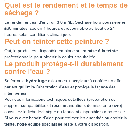
CH2 0151 BEIGE
CH2 0152 BEIGE
CH2 0153
CH2 0154
Quel est le rendement et le temps de
CARRIERE
PIERRE
BLANC MONT-
BLANC
séchage ?
GENEVRE
ZERMATT
Le rendement est d'environ
3,8 m²/L
. Séchage hors poussière en
CHROMATIC
CHROMATIC
CHROMATIC
CHROMATIC
±30 minutes, sec en 4 heures et recouvrable au bout de 24
CH2 0155 BEIGE
CH2 0156 BEIGE
CH2 0157 ROSE
CH2 0158 BEIGE
heures selon conditions climatiques.
DUNE
DIKES
CORONILLE
SCHISTE
Peut-on teinter cette peinture ?
Oui, le produit est disponible en blanc ou en
mise à la teinte
CHROMATIC
CHROMATIC
CHROMATIC
CHROMATIC
professionnelle pour obtenir la couleur souhaitée.
CH2 0159 BEIGE
CH2 0160 BEIGE
CH2 0161 BEIGE
CH2 0162 BEIGE
Le produit protège-t-il durablement
TRILOBITE
GRANIT
AKEM
BROCATELLE
contre l'eau ?
Sa formule
hydrofuge
(siloxanes + acryliques) confère un effet
CHROMATIC
CHROMATIC
CHROMATIC
CHROMATIC
perlant qui limite l'absorption d'eau et protège la façade des
CH2 0163 BEIGE
CH2 0164 BEIGE
CH2 0165 BEIGE
CH2 0166 ROSE
intempéries.
CRAIE
SAHEL
QUARTZ
PETALE
Pour des informations techniques détaillées (préparation du
support, compatibilités et recommandations de mise en œuvre),
consultez la fiche technique du fabricant disponible sur notre site.
CHROMATIC
CHROMATIC
CHROMATIC
CHROMATIC
Si vous avez besoin d'aide pour estimer les quantités ou choisir la
CH2 0167 BEIGE
CH2 0168 BEIGE
CH2 0169 BEIGE
CH2 0170 BEIGE
teinte, notre équipe spécialisée reste à votre disposition.
CASSONNADE
POUDRE
GALET
GABBROS