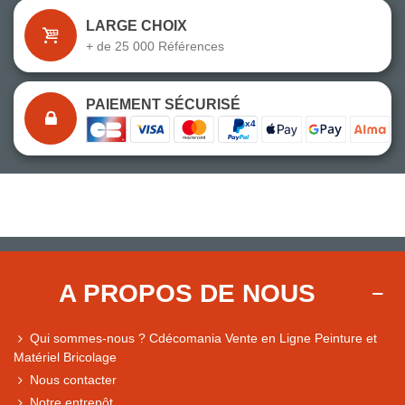
LARGE CHOIX
CHROMATIC
CHROMATIC
CHROMATIC
CHROMATIC
+ de 25 000 Références
CH2 0281 BLEU
CH2 0282 BLEU
CH2 0283 BLEU
CH2 0284 BLEU
SPORADES
HOURTIN
ARIAKE
CUPCAKE
PAIEMENT SÉCURISÉ
CHROMATIC
CHROMATIC
CHROMATIC
CHROMATIC
CH2 0285 BLEU
CH2 0286 BLEU
CH2 0287 BLEU
CH2 0288 BLEU
VERSA
DOZEN
WALES
NAKANO
CHROMATIC
CHROMATIC
CHROMATIC
CHROMATIC
CH2 0289 BLEU
CH2 0290 BLEU
CH2 0291 BLEU
CH2 0292 BLEU
POYANG
CHIBURI
AWA
KO
A PROPOS DE NOUS
CHROMATIC
CHROMATIC
CHROMATIC
CHROMATIC
CH2 0293 BLEU
CH2 0294 BLEU
CH2 0295 BLEU
CH2 0297 BLEU
Qui sommes-nous ? Cdécomania Vente en Ligne Peinture et
NIOLON
MI
OKI
DEVENSON
Matériel Bricolage
Nous contacter
Notre entrepôt