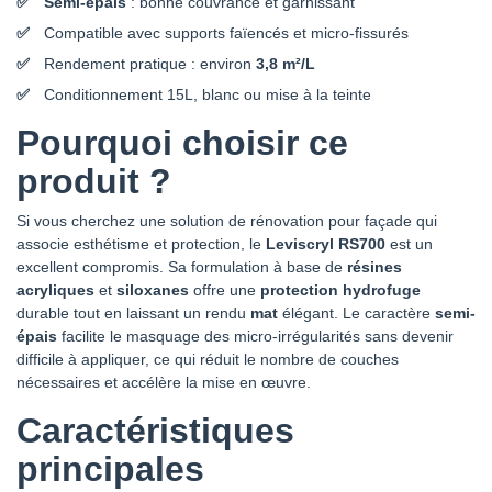
Semi-épais
: bonne couvrance et garnissant
JAUNE SEURAT
JAUNE MOREAU
JAUNE UTRILLO
BLANC ANZERE
Compatible avec supports faïencés et micro-fissurés
Rendement pratique : environ
3,8 m²/L
CHROMATIC
CHROMATIC
CHROMATIC
CHROMATIC
Conditionnement 15L, blanc ou mise à la teinte
CH2 0082 BEIGE
CH2 0083
CH2 0084
CH2 0085
ECRU
BLANC CROSET
BLANC
BLANC AVRON
Pourquoi choisir ce
VENTRON
produit ?
CHROMATIC
CHROMATIC
CHROMATIC
CHROMATIC
CH2 0086
CH2 0087
CH2 0088
CH2 0089
Si vous cherchez une solution de rénovation pour façade qui
BLANC TORGON
BLANC
BLANC
BLANC
associe esthétisme et protection, le
Leviscryl RS700
est un
ALBERTVILLE
ARGENTIERE
GOURETTE
excellent compromis. Sa formulation à base de
résines
acryliques
et
siloxanes
offre une
protection hydrofuge
CHROMATIC
CHROMATIC
CHROMATIC
CHROMATIC
durable tout en laissant un rendu
mat
élégant. Le caractère
semi-
CH2 0090
CH2 0091
CH2 0092
CH2 0093
épais
facilite le masquage des micro-irrégularités sans devenir
BLANC COCHES
BLANC
BLANC
BLANC VARS
difficile à appliquer, ce qui réduit le nombre de couches
SAMOENS
MORZINE
nécessaires et accélère la mise en œuvre.
CHROMATIC
CHROMATIC
CHROMATIC
CHROMATIC
Caractéristiques
CH2 0094
CH2 0095
CH2 0096
CH2 0097
BLANC SAINT
BLANC
BLANC
BLANC
principales
VERAN
PRALOUP
MORGINS
METABIEF