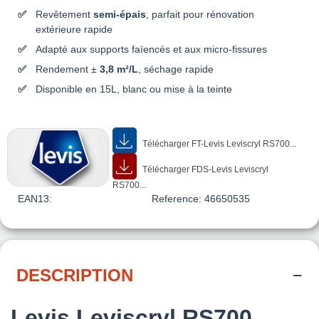
BLANC
BLANC FIESCH
KAMBA
MAUVE JASIONE
Revêtement
semi-épais
, parfait pour rénovation
VERCORIN
extérieure rapide
Adapté aux supports faïencés et aux micro-fissures
CHROMATIC
CHROMATIC
CHROMATIC
CHROMATIC
CH2 0045
CH2 0046
CH2 0047
CH2 0048
Rendement ±
3,8 m²/L
, séchage rapide
MAUVE
BLANC LENK
BLANC
BLANC THYON
Disponible en 15L, blanc ou mise à la teinte
GLYCINE
MOLESON
CHROMATIC
CHROMATIC
CHROMATIC
CHROMATIC
CH2 0049 ROSE
CH2 0050 ROSE
CH2 0051
CH2 0052
Télécharger FT-Levis Leviscryl RS700...
CARALINE
ASTRAGALE
BLANC NEUDAZ
BLANC DAVOS
Télécharger FDS-Levis Leviscryl
RS700...
CHROMATIC
CHROMATIC
CHROMATIC
CHROMATIC
EAN13:
Reference:
46650535
CH2 0053 ROSE
CH2 0055 ROSE
CH2 0056
CH2 0057 ROSE
SUELTA
FARANDOLE
BLANC BALME
GREMIL
CHROMATIC
CHROMATIC
CHROMATIC
CHROMATIC
DESCRIPTION
CH2 0058 ROSE
CH2 0059 ROSE
CH2 0060 ROSE
CH2 0061
ARUM
CALYPSO
SEGA
BLANC MODANE
Levis Leviscryl RS700