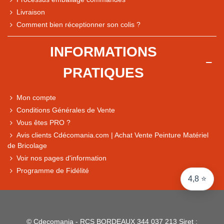
Livraison
Note du magasin sur Google
Comment bien réceptionner son colis ?
Comparaison des performances du magasin
+ de 5 500 avis
INFORMATIONS
● Exceptionnel
PRATIQUES
Express, Chez vous, Point relais, Retrait magasin
● Exceptionnel
Mon compte
Retours sous 14 jours
Conditions Générales de Vente
Vous êtes PRO ?
Avis clients Cdécomania.com | Achat Vente Peinture Matériel
● Exceptionnel
de Bricolage
CB, PayPal 4x, Google Pay, Apple Pay, Alma
Voir nos pages d'information
Programme de Fidélité
4,8 ⭐
© Cdecomania - RCS BORDEAUX 344 037 213 Siret :