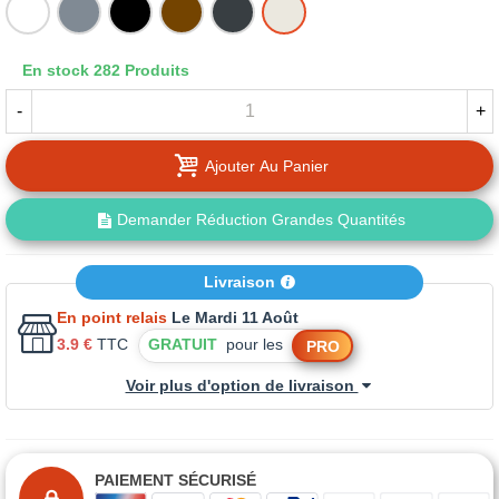
BLANC
GRIS
NOIR
MARRON
RAL
BEIGE
7016
GRIS
En stock
282 Produits
ANTHRACITE
-
+
Ajouter Au Panier
Demander Réduction Grandes Quantités
Livraison
En point relais
Le Mardi 11 Août
3.9 €
TTC
GRATUIT
pour les
PRO
Voir plus d'option de livraison
PAIEMENT SÉCURISÉ