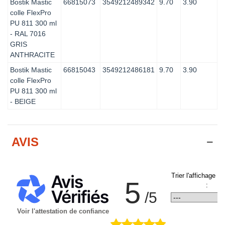
Bostik Mastic
66815073
3549212489342
9.70
3.90
colle FlexPro
PU 811 300 ml
- RAL 7016
GRIS
ANTHRACITE
Bostik Mastic
66815043
3549212486181
9.70
3.90
colle FlexPro
PU 811 300 ml
- BEIGE
AVIS
Trier l'affichage d
5
:
/5
Voir l'attestation de confiance