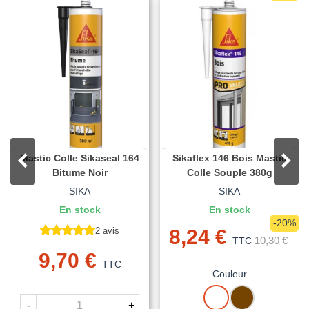
Mastic Colle Sikaseal 164
Sikaflex 146 Bois Mastic
Bitume Noir
Colle Souple 380g
SIKA
SIKA
En stock
En stock
-20%
2 avis
8,24 €
10,30 €
TTC
9,70 €
TTC
Couleur
BLANC
MARRON
-
+