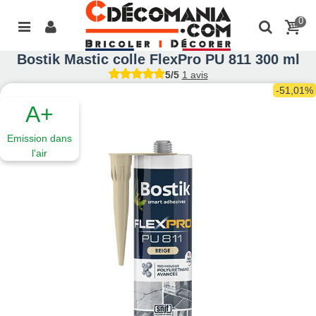
0
Bostik Mastic colle FlexPro PU 811 300 ml
5/5
1 avis
-51,01%
A+
Emission dans
l'air