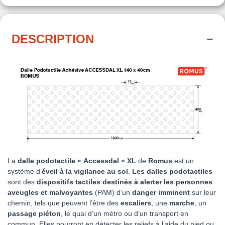
DESCRIPTION
La
dalle podotactile « Accessdal » XL
de
Romus
est un
système d’
éveil à la vigilance au sol
.
Les dalles podotactiles
sont des
dispositifs tactiles destinés à alerter les personnes
aveugles et malvoyantes
(PAM) d’un
danger imminent
sur leur
chemin, tels que peuvent l’être des
escaliers
, une
marche
, un
passage piéton
, le quai d’un métro ou d’un transport en
commun. Elles pourront en détecter les reliefs à l’aide du pied ou