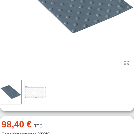
98,40 €
TTC