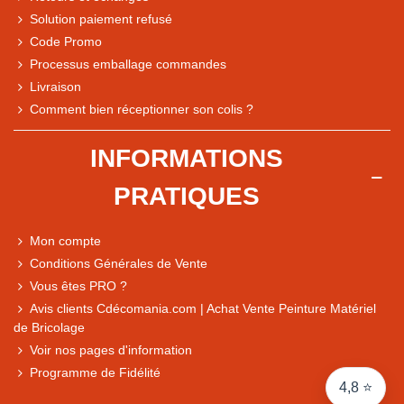
Solution paiement refusé
Code Promo
Processus emballage commandes
Livraison
Note du magasin sur Google
Comment bien réceptionner son colis ?
Comparaison des performances du magasin
+ de 5 500 avis
INFORMATIONS
● Exceptionnel
PRATIQUES
Express, Chez vous, Point relais, Retrait magasin
● Exceptionnel
Mon compte
Retours sous 14 jours
Conditions Générales de Vente
Vous êtes PRO ?
Avis clients Cdécomania.com | Achat Vente Peinture Matériel
● Exceptionnel
de Bricolage
CB, PayPal 4x, Google Pay, Apple Pay, Alma
Voir nos pages d'information
Programme de Fidélité
4,8 ⭐