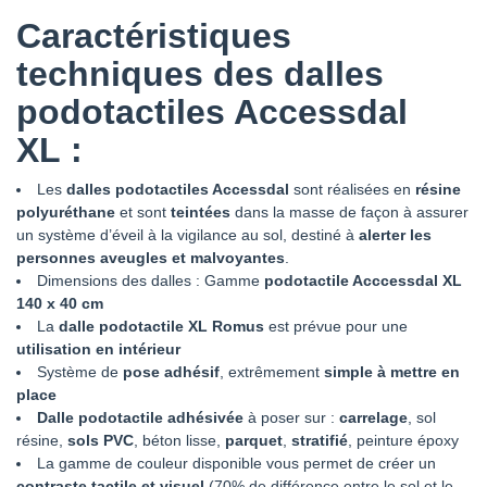
Caractéristiques
techniques des dalles
podotactiles Accessdal
XL
:
Les
dalles podotactiles Accessdal
sont réalisées en
résine
polyuréthane
et sont
teintées
dans la masse de façon à assurer
un système d’éveil à la vigilance au sol, destiné à
alerter les
personnes aveugles et malvoyantes
.
Dimensions des dalles : Gamme
podotactile Acccessdal XL
140 x 40 cm
La
dalle podotactile XL Romus
est prévue pour une
utilisation en intérieur
Système de
pose adhésif
, extrêmement
simple à mettre en
place
Dalle podotactile adhésivée
à poser sur :
carrelage
, sol
résine,
sols PVC
, béton lisse,
parquet
,
stratifié
, peinture époxy
La gamme de couleur disponible vous permet de créer un
contraste tactile et visuel
(70% de différence entre le sol et le