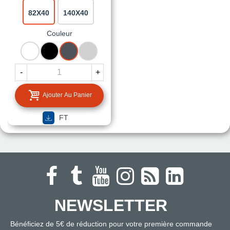
82X40
140X40
Couleur
BLANC
NOIR
RAL
GRIS
7015
CLAIR
GRIS
-
+
FONCE
Ajouter Au Panier
FT
NEWSLETTER
Bénéficiez de 5€ de réduction pour votre première commande