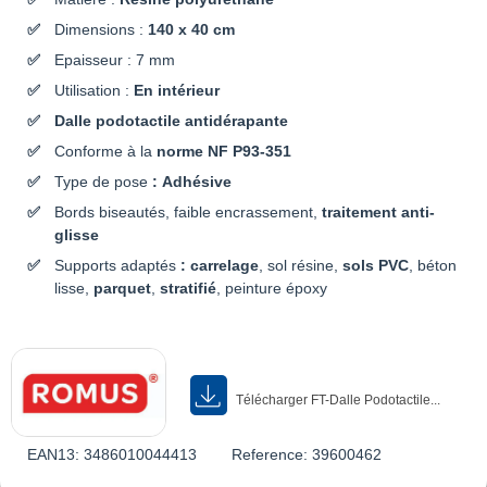
Dimensions :
140 x 40 cm
Epaisseur : 7 mm
Utilisation
:
En intérieur
Dalle podotactile antidérapante
Conforme à la
norme NF P93-351
Type de pose
: Adhésive
Bords biseautés, faible encrassement,
traitement anti-
glisse
Supports adaptés
: carrelage
, sol résine,
sols PVC
, béton
lisse,
parquet
,
stratifié
, peinture époxy
Télécharger FT-Dalle Podotactile...
EAN13:
3486010044413
Reference:
39600462