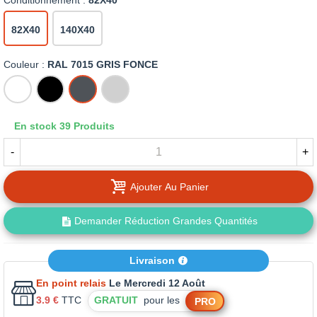
Conditionnement :
82X40
82X40
140X40
Couleur :
RAL 7015 GRIS FONCE
BLANC
NOIR
RAL
GRIS
7015
CLAIR
GRIS
En stock
39 Produits
FONCE
-
+
Ajouter Au Panier
Demander Réduction Grandes Quantités
Livraison
En point relais
Le Mercredi 12 Août
3.9 €
TTC
GRATUIT
pour les
PRO