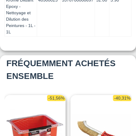
Krome Diluant
40500023
3578700008697
32.00
3.90
Epoxy -
Nettoyage et
Dilution des
Peintures - 1L -
1L
FRÉQUEMMENT ACHETÉS
ENSEMBLE
-51,56%
-40,31%