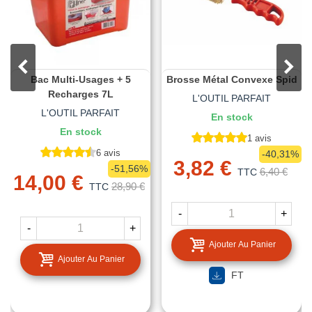
Bac Multi-Usages + 5
Brosse Métal Convexe Spid
Recharges 7L
L'OUTIL PARFAIT
L'OUTIL PARFAIT
En stock
En stock
1 avis
6 avis
-40,31%
3,82 €
-51,56%
6,40 €
TTC
14,00 €
28,90 €
TTC
-
+
-
+
Ajouter Au Panier
Ajouter Au Panier
FT