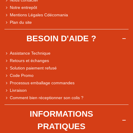
Nous contacter
Notre entrepôt
Mentions Légales Cdécomania
Plan du site
BESOIN D'AIDE ?
Assistance Technique
Retours et échanges
Solution paiement refusé
Code Promo
Processus emballage commandes
Livraison
Note du magasin sur Google
Comment bien réceptionner son colis ?
Comparaison des performances du magasin
+ de 5 500 avis
INFORMATIONS
● Exceptionnel
PRATIQUES
Express, Chez vous, Point relais, Retrait magasin