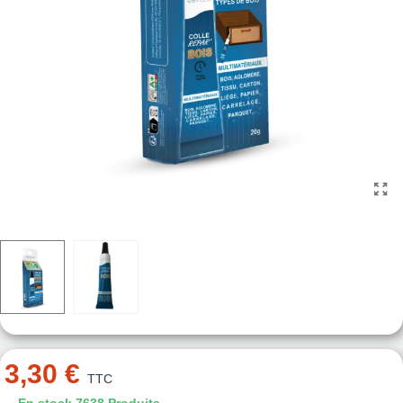
3,30 €
TTC