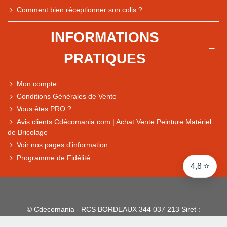
Note du magasin sur Google
Comment bien réceptionner son colis ?
Comparaison des performances du magasin
+ de 5 500 avis
INFORMATIONS
● Exceptionnel
PRATIQUES
Express, Chez vous, Point relais, Retrait magasin
● Exceptionnel
Mon compte
Retours sous 14 jours
Conditions Générales de Vente
Vous êtes PRO ?
Avis clients Cdécomania.com | Achat Vente Peinture Matériel
● Exceptionnel
de Bricolage
CB, PayPal 4x, Google Pay, Apple Pay, Alma
Voir nos pages d'information
Programme de Fidélité
4,8 ⭐
© Cdecomania - RCS BORDEAUX 344 037 213 Siret :
344 037 213 001 31 - 1922-2026 Tous droits réservés