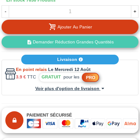
En stock
7638 Produits
-
+
Ajouter Au Panier
Demander Réduction Grandes Quantités
Livraison
En point relais
Le Mercredi 12 Août
3.9 €
TTC
GRATUIT
pour les
PRO
Voir plus d'option de livraison
PAIEMENT SÉCURISÉ