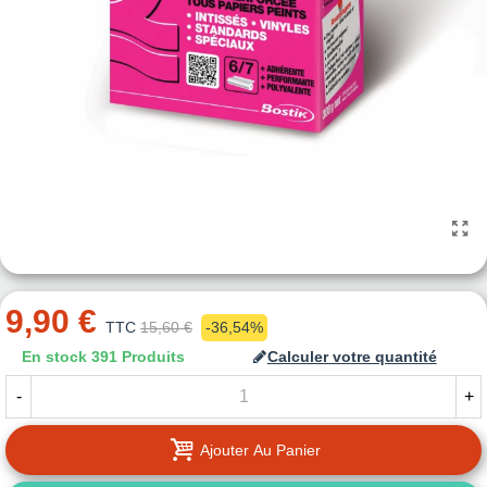
9,90 €
TTC
15,60 €
-36,54%
En stock
391 Produits
Calculer votre quantité
-
+
Ajouter Au Panier