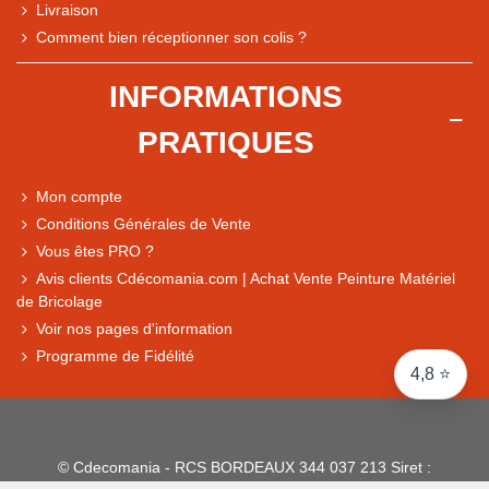
Livraison
Note du magasin sur Google
Comment bien réceptionner son colis ?
Comparaison des performances du magasin
+ de 5 500 avis
INFORMATIONS
● Exceptionnel
PRATIQUES
Express, Chez vous, Point relais, Retrait magasin
● Exceptionnel
Mon compte
Retours sous 14 jours
Conditions Générales de Vente
Vous êtes PRO ?
Avis clients Cdécomania.com | Achat Vente Peinture Matériel
● Exceptionnel
de Bricolage
CB, PayPal 4x, Google Pay, Apple Pay, Alma
Voir nos pages d'information
Programme de Fidélité
4,8 ⭐
© Cdecomania - RCS BORDEAUX 344 037 213 Siret :