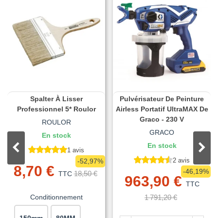
Spalter À Lisser
Pulvérisateur De Peinture
Professionnel 5* Roulor
Airless Portatif UltraMAX De
Graco - 230 V
ROULOR
GRACO
En stock
En stock
1 avis
2 avis
-52,97%
8,70 €
-46,19%
18,50 €
TTC
963,90 €
TTC
Conditionnement
1 791,20 €