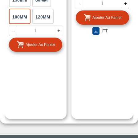
150mm
80MM
-
+
100MM
120MM
Ajouter Au Panier
-
+
FT
Ajouter Au Panier