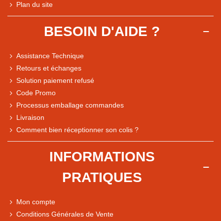
Plan du site
BESOIN D'AIDE ?
Assistance Technique
Retours et échanges
Solution paiement refusé
Code Promo
Processus emballage commandes
Livraison
Note du magasin sur Google
Comment bien réceptionner son colis ?
Comparaison des performances du magasin
+ de 5 500 avis
INFORMATIONS
● Exceptionnel
PRATIQUES
Express, Chez vous, Point relais, Retrait magasin
● Exceptionnel
Mon compte
Retours sous 14 jours
Conditions Générales de Vente