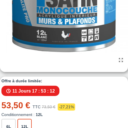
Offre à durée limitée:
11 Jours
17 : 53 : 11
53,50 €
TTC
73,50 €
-27,21%
Conditionnement :
12L
6L
12L