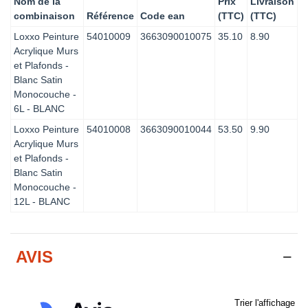
Nom de la
Prix
Livraison
combinaison
Référence
Code ean
(TTC)
(TTC)
Loxxo Peinture
54010009
3663090010075
35.10
8.90
Acrylique Murs
et Plafonds -
Blanc Satin
Monocouche -
6L - BLANC
Loxxo Peinture
54010008
3663090010044
53.50
9.90
Acrylique Murs
et Plafonds -
Blanc Satin
Monocouche -
12L - BLANC
AVIS
Trier l'affichage d