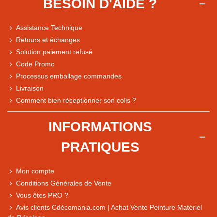
BESOIN D'AIDE ?
Assistance Technique
Retours et échanges
Solution paiement refusé
Code Promo
Processus emballage commandes
Livraison
Note du magasin sur Google
Comment bien réceptionner son colis ?
Comparaison des performances du magasin
+ de 5 500 avis
INFORMATIONS
● Exceptionnel
PRATIQUES
Express, Chez vous, Point relais, Retrait magasin
● Exceptionnel
Mon compte
Retours sous 14 jours
Conditions Générales de Vente
Vous êtes PRO ?
Avis clients Cdécomania.com | Achat Vente Peinture Matériel
● Exceptionnel