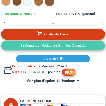
CLAIR
MOYEN
En stock
6 Produits
Calculer votre quantité
-
+
Ajouter Au Panier
Demander Réduction Grandes Quantités
Livraison
En point relais
Le Mercredi 12 Août
6.9 €
TTC
GRATUIT
pour les
PRO
Voir plus d'option de livraison
PAIEMENT SÉCURISÉ