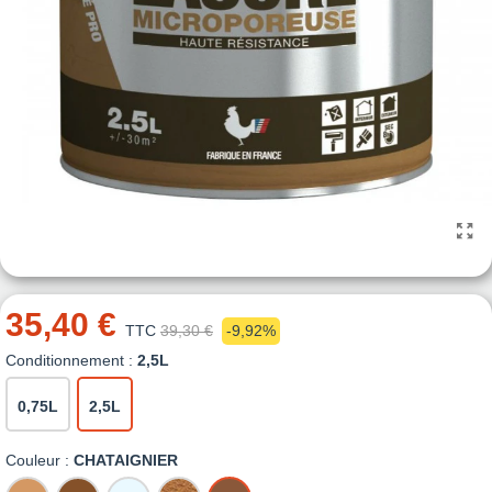
35,40 €
TTC
39,30 €
-9,92%
Conditionnement :
2,5L
0,75L
2,5L
Couleur :
CHATAIGNIER
CHENE
CHENE
INCOLORE
TECK
CHATAIGNIER