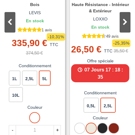
Bois
Haute Résistance - Intérieur
& Extérieur
LEVIS
LOXXO
En stock
En stock
1 avis
49 avis
-10,31%
335,90 €
-25,35%
TTC
26,50 €
35,50 €
TTC
374,50 €
Offre spéciale
Conditionnement
07 Jours
17 : 18 :
34
1L
2,5L
5L
Conditionnement
10L
0,5L
2,5L
Couleur
BLANC
Couleur
BLANC
BLANC
NOIR
ROUGE
-
+
CREME
MAT
BASQUE