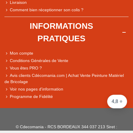
Livraison
Note du magasin sur Google
Comment bien réceptionner son colis ?
Comparaison des performances du magasin
+ de 5 500 avis
INFORMATIONS
● Exceptionnel
PRATIQUES
Express, Chez vous, Point relais, Retrait magasin
● Exceptionnel
Mon compte
Retours sous 14 jours
Conditions Générales de Vente
Vous êtes PRO ?
Avis clients Cdécomania.com | Achat Vente Peinture Matériel
● Exceptionnel
de Bricolage
CB, PayPal 4x, Google Pay, Apple Pay, Alma
Voir nos pages d'information
Programme de Fidélité
4,8 ⭐
© Cdecomania - RCS BORDEAUX 344 037 213 Siret :