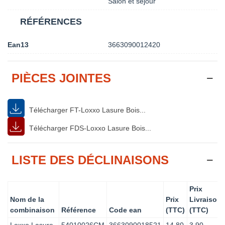
Salon et séjour
RÉFÉRENCES
Ean13
3663090012420
PIÈCES JOINTES
Télécharger FT-Loxxo Lasure Bois...
Télécharger FDS-Loxxo Lasure Bois...
LISTE DES DÉCLINAISONS
Prix
Nom de la
Prix
Livraison
combinaison
Référence
Code ean
(TTC)
(TTC)
Loxxo Lasure
54010026CM
3663090018521
14.80
3.90