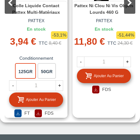
Colle Liquide Contact
Pattex Ni Clou Ni Vis Objets
Pattex Multi-Matériaux
Lourds 460 G
PATTEX
PATTEX
En stock
En stock
-53,1%
-51,44%
3,94 €
11,80 €
8,40 €
24,30 €
TTC
TTC
Conditionnement
-
+
125GR
50GR
Ajouter Au Panier
-
+
FDS
Ajouter Au Panier
FT
FDS