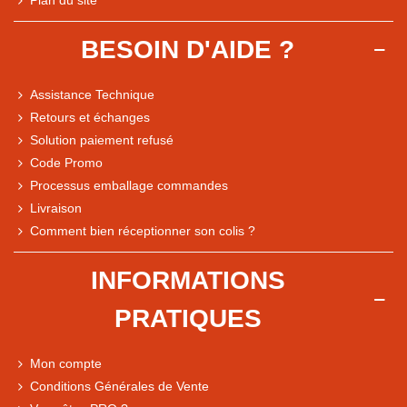
Plan du site
BESOIN D'AIDE ?
Assistance Technique
Retours et échanges
Solution paiement refusé
Code Promo
Processus emballage commandes
Livraison
Note du magasin sur Google
Comment bien réceptionner son colis ?
Comparaison des performances du magasin
+ de 5 500 avis
INFORMATIONS
● Exceptionnel
PRATIQUES
Express, Chez vous, Point relais, Retrait magasin
● Exceptionnel
Mon compte
Retours sous 14 jours
Conditions Générales de Vente