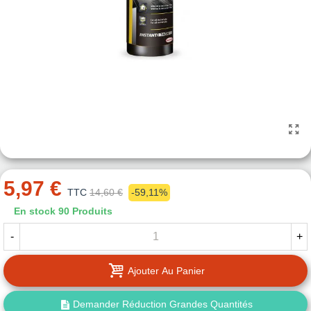
5,97 €
TTC
14,60 €
-59,11%
En stock
90 Produits
-
+
Ajouter Au Panier
Demander Réduction Grandes Quantités