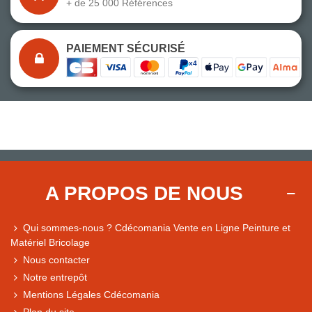
+ de 25 000 Références
PAIEMENT SÉCURISÉ
A PROPOS DE NOUS
Qui sommes-nous ? Cdécomania Vente en Ligne Peinture et
Matériel Bricolage
Nous contacter
Notre entrepôt
Mentions Légales Cdécomania