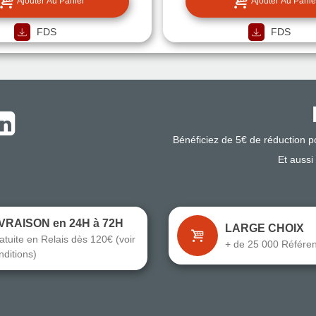
Ajouter Au Panier
Ajouter Au Panie
FDS
FDS
Bénéficiez de 5€ de réduction 
Et aussi
IVRAISON en 24H à 72H
LARGE CHOIX
atuite en Relais dès 120€ (voir
+ de 25 000 Référe
nditions)