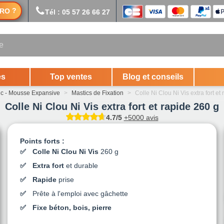
?
RO
Tél : 05 57 26 66 27
es
Top ventes
Blog et conseils
ic - Mousse Expansive
>
Mastics de Fixation
>
Colle Ni Clou Ni Vis extra fort et
Colle Ni Clou Ni Vis extra fort et rapide 260 g
4.7/5
+5000 avis
Points forts :
Colle Ni Clou Ni Vis
260 g
Extra fort
et durable
Rapide
prise
Prête à l'emploi avec gâchette
Fixe béton, bois, pierre