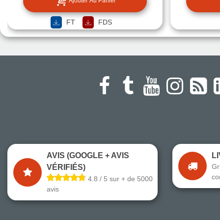
Ajouter Au Panier
FT
FDS
AVIS (GOOGLE + AVIS
L
Gr
VÉRIFIÉS)
co
4.8 / 5 sur + de 5000
avis