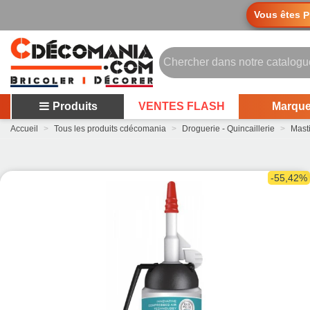
Vous êtes
P
Produits
VENTES FLASH
Marqu
Accueil
>
Tous les produits cdécomania
>
Droguerie - Quincaillerie
>
Mast
-55,42%