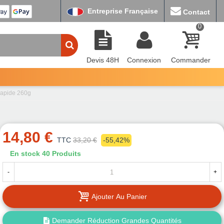
Entreprise Française
Contact
0
Devis 48H
Connexion
Commander
 rapide 260g
14,80 €
TTC
33,20 €
-55,42%
En stock
40 Produits
-
+
Ajouter Au Panier
Demander Réduction Grandes Quantités