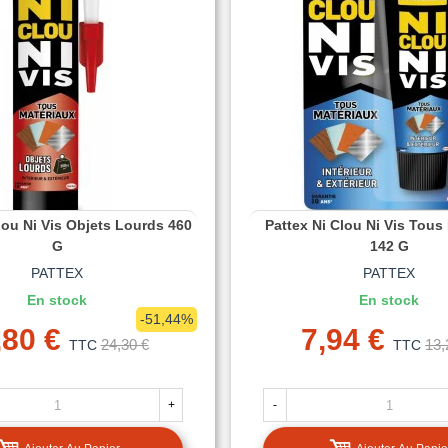
lou Ni Vis Objets Lourds 460
Pattex Ni Clou Ni Vis Tous
G
142 G
PATTEX
PATTEX
En stock
En stock
-51,44%
,80 €
7,94 €
24,30 €
13,
TTC
TTC
+
-