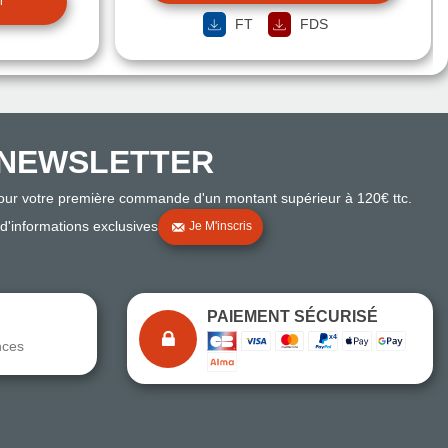
r
FT
FDS
NEWSLETTER
pour votre première commande d'un montant supérieur à 120€ ttc.
 d'informations exclusives
Je M'inscris
PAIEMENT SÉCURISÉ
nces
Note du magasin sur Google