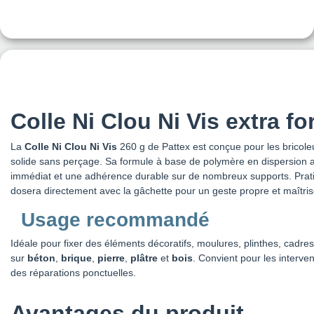
Colle Ni Clou Ni Vis extra fo
La
Colle Ni Clou Ni Vis
260 g de Pattex est conçue pour les bricole
solide sans perçage. Sa formule à base de polymère en dispersion 
immédiat et une adhérence durable sur de nombreux supports. Pratique
dosera directement avec la gâchette pour un geste propre et maîtris
Usage recommandé
Idéale pour fixer des éléments décoratifs, moulures, plinthes, cadr
sur
béton
,
brique
,
pierre
,
plâtre
et
bois
. Convient pour les interven
des réparations ponctuelles.
Avantages du produit