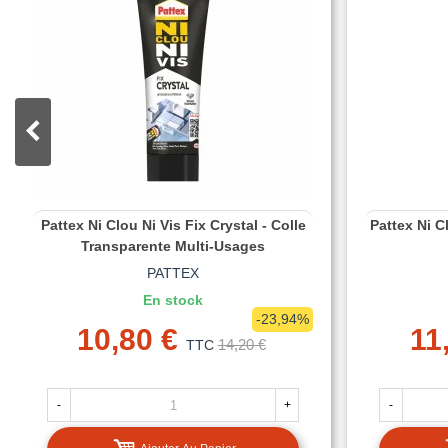
Pattex Ni Clou Ni Vis Fix Crystal - Colle
Pattex Ni C
Transparente Multi-Usages
PATTEX
En stock
-23,94%
10,80 €
11
14,20 €
TTC
-
+
-