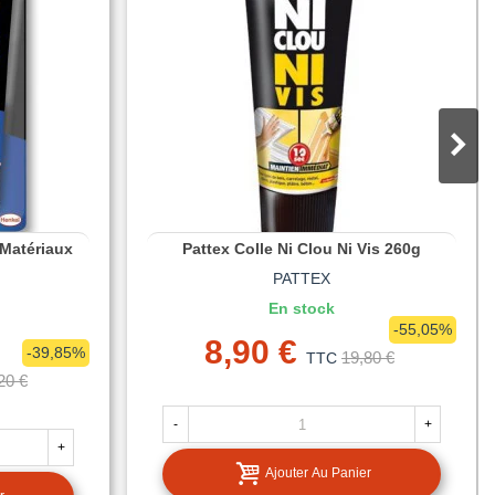
 Matériaux
Pattex Colle Ni Clou Ni Vis 260g
PATTEX
En stock
-55,05%
8,90 €
-39,85%
19,80 €
TTC
20 €
-
+
+
Ajouter Au Panier