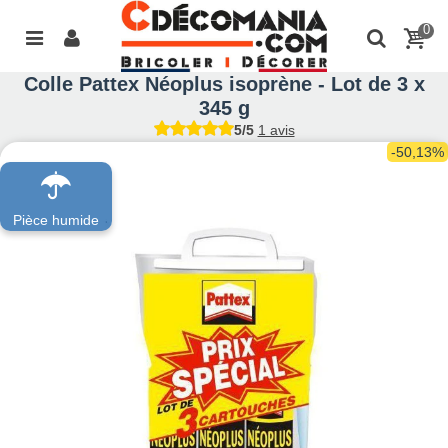
0
Colle Pattex Néoplus isoprène - Lot de 3 x
345 g
5/5
1 avis
-50,13%
Pièce humide