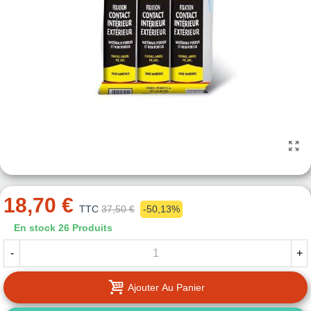
18,70 €
TTC
37,50 €
-50,13%
En stock
26 Produits
-
+
Ajouter Au Panier