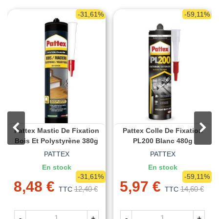
-31,61%
-59,11%
Pattex Mastic De Fixation
Pattex Colle De Fixation
Bois Et Polystyrène 380g
PL200 Blanc 480g
PATTEX
PATTEX
En stock
En stock
-31,61%
-59,11%
8,48 €
5,97 €
12,40 €
14,60 €
TTC
TTC
-
+
-
+