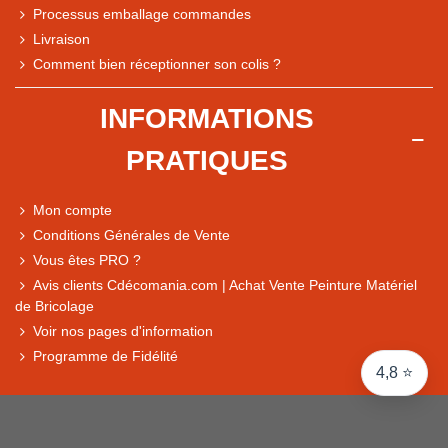
Processus emballage commandes
Livraison
Note du magasin sur Google
Comment bien réceptionner son colis ?
Comparaison des performances du magasin
+ de 5 500 avis
INFORMATIONS
● Exceptionnel
PRATIQUES
Express, Chez vous, Point relais, Retrait magasin
● Exceptionnel
Mon compte
Retours sous 14 jours
Conditions Générales de Vente
Vous êtes PRO ?
Avis clients Cdécomania.com | Achat Vente Peinture Matériel
● Exceptionnel
de Bricolage
CB, PayPal 4x, Google Pay, Apple Pay, Alma
Voir nos pages d'information
Programme de Fidélité
4,8 ⭐