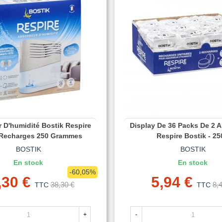
 D'humidité Bostik Respire
Display De 36 Packs De 2 
 Recharges 250 Grammes
Respire Bostik - 2
BOSTIK
BOSTIK
En stock
En stock
-60,05%
,30 €
5,94 €
38,30 €
8,
TTC
TTC
+
-