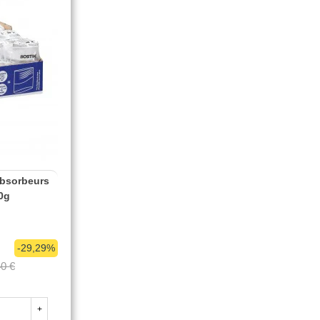
Absorbeurs
50g
-29,29%
40 €
+