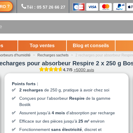
?
RO
Tél : 05 57 26 66 27
es
Top ventes
Blog et conseils
orbeurs d'humidité
>
Recharges sachets
>
2 recharges pour absorbeur Respire
recharges pour absorbeur Respire 2 x 250 g Bos
4.7/5
+5000 avis
Points forts :
2 recharges
de 250 g, pratique à avoir chez soi
Conçues pour l'absorbeur
Respire
de la gamme
Bostik
Assurent jusqu'à
4 mois
d'absorption par recharge
Efficace sur des pièces jusqu'à
25 m²
environ
Fonctionnement
sans électricité
, discret et