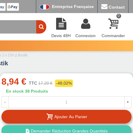
Entreprise Française
Contact
0
Devis 48H
Connexion
Commander
 2 x 250 g Bostik
tik
8,94 €
TTC
17,20 €
-48,02%
En stock
38 Produits
-
+
Ajouter Au Panier
Demander Réduction Grandes Quantités