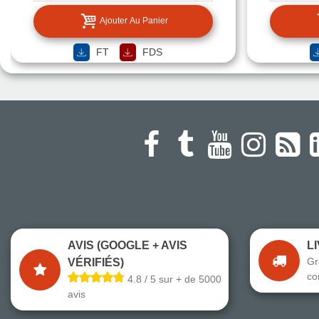
Ajouter Au Panier
FT
FDS
AVIS (GOOGLE + AVIS
L
Gr
VÉRIFIÉS)
co
4.8 / 5 sur + de 5000
avis