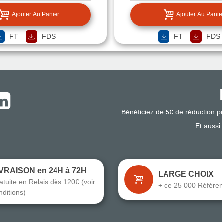
Ajouter Au Panier
Ajouter Au Panie
FT
FDS
FT
FDS
Bénéficiez de 5€ de réduction 
Et aussi
IVRAISON en 24H à 72H
LARGE CHOIX
atuite en Relais dès 120€ (voir
+ de 25 000 Référe
nditions)