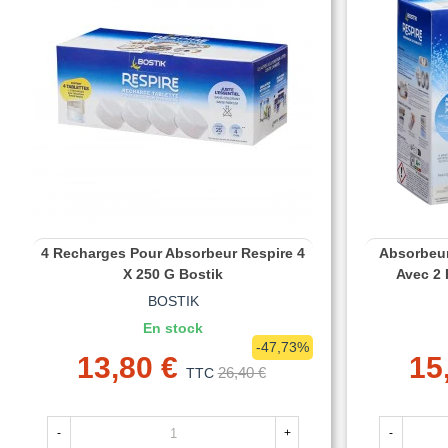
4 Recharges Pour Absorbeur Respire 4
Absorbeur
X 250 G Bostik
Avec 2
BOSTIK
En stock
-47,73%
13,80 €
15
26,40 €
TTC
-
+
-