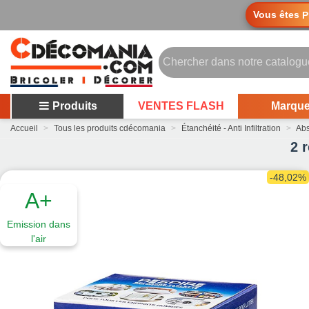
Vous êtes
P
Produits
VENTES FLASH
Marqu
Accueil
>
Tous les produits cdécomania
>
Étanchéité - Anti Infiltration
>
Abs
2 
-48,02%
A+
Emission dans
l'air