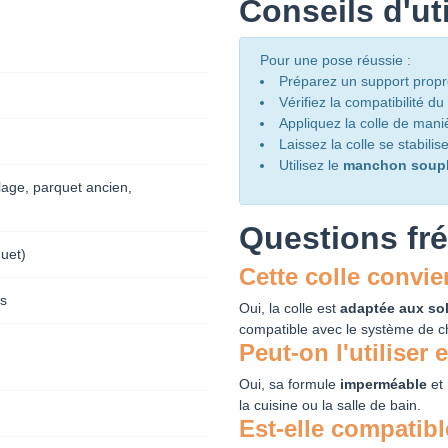
Conseils d'uti
Pour une pose réussie :
Préparez un support propre
Vérifiez la compatibilité d
Appliquez la colle de mani
Laissez la colle se stabili
Utilisez le
manchon soup
lage, parquet ancien,
Questions fr
quet)
Cette colle convie
s
Oui, la colle est
adaptée aux so
compatible avec le système de c
Peut-on l'utiliser 
Oui, sa formule
imperméable
et 
la cuisine ou la salle de bain.
Est-elle compatibl