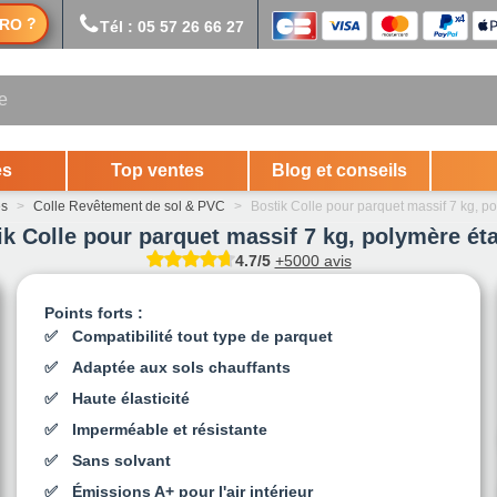
?
RO
Tél : 05 57 26 66 27
es
Top ventes
Blog et conseils
es
>
Colle Revêtement de sol & PVC
>
Bostik Colle pour parquet massif 7 kg, 
ik Colle pour parquet massif 7 kg, polymère ét
4.7/5
+5000 avis
Points forts :
Compatibilité tout type de parquet
Adaptée aux sols chauffants
Haute élasticité
Imperméable et résistante
Sans solvant
Émissions A+ pour l'air intérieur