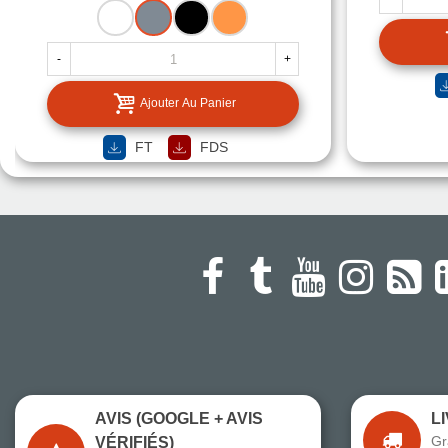
BLANC
GRIS
NOIR
TUILE
-
+
Ajouter Au Panier
FT
FDS
AVIS (GOOGLE + AVIS
L
Gr
VÉRIFIÉS)