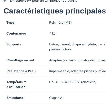
Émissions A+
pour un air intérieur de qualité
Caractéristiques principales
Type
Polymère (MS)
Contenance
7 kg
Supports
Béton, ciment, chape anhydrite, carre
panneaux bois
Chauffage au sol
Adaptée (vérifier compatibilité du par
Résistance à l'eau
Imperméable, adaptée pièces humide
Température
De -40 °C à +120 °C (élasticité)
d'utilisation
Émissions
Classe A+