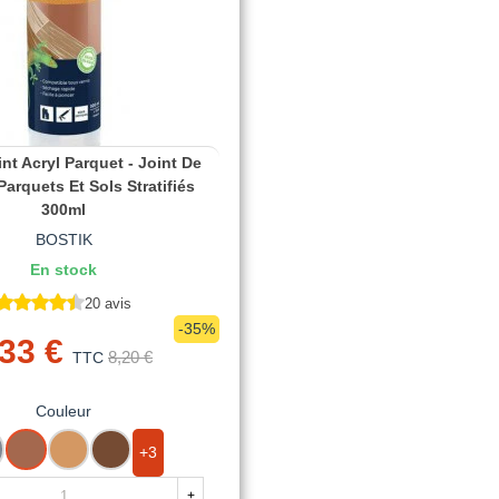
int Acryl Parquet - Joint De
Parquets Et Sols Stratifiés
300ml
BOSTIK
En stock
20 avis
-35%
,33 €
8,20 €
TTC
Couleur
RIS
BOIS
CHENE
CHENE
+3
EXOTIQUE
CLAIR
FONCE
+