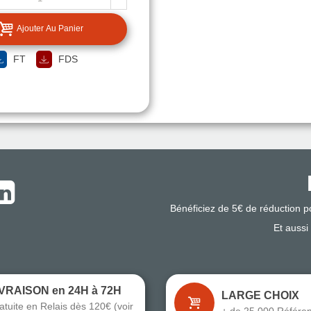
Ajouter Au Panier
FT
FDS
Bénéficiez de 5€ de réduction 
Et aussi
IVRAISON en 24H à 72H
LARGE CHOIX
atuite en Relais dès 120€ (voir
+ de 25 000 Référe