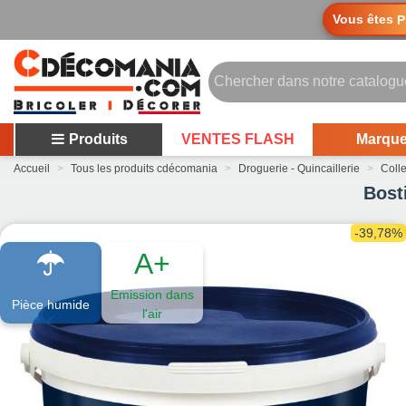
Vous êtes
P
Produits
VENTES FLASH
Marqu
Accueil
>
Tous les produits cdécomania
>
Droguerie - Quincaillerie
>
Coll
Bost
-39,78%
A+
Emission dans
Pièce humide
l'air