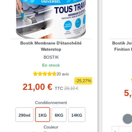
Bostik Membrane D'étanchéité
Bostik Jo
Waterstop
Finition 
BOSTIK
En stock
20 avis
-25,27%
21,00 €
28,10 €
TTC
5
Conditionnement
290ml
1KG
6KG
14KG
G
Couleur
-