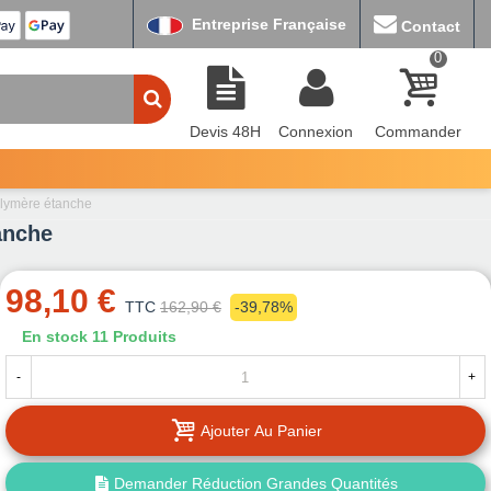
Entreprise Française
Contact
0
Devis 48H
Connexion
Commander
polymère étanche
anche
98,10 €
TTC
162,90 €
-39,78%
En stock
11 Produits
-
+
Ajouter Au Panier
Demander Réduction Grandes Quantités