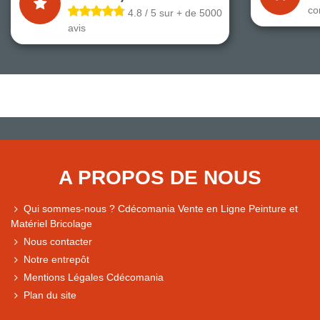
co
4.8 / 5 sur + de 5000
avis
A PROPOS DE NOUS
Qui sommes-nous ? Cdécomania Vente en Ligne Peinture et
Matériel Bricolage
Nous contacter
Notre entrepôt
Mentions Légales Cdécomania
Plan du site