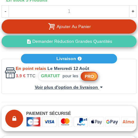
En stock
5 Produits
-
+
Ajouter Au Panier
Demander Réduction Grandes Quantités
Livraison
En point relais
Le Mercredi 12 Août
3.9 €
TTC
GRATUIT
pour les
PRO
Voir plus d'option de livraison
PAIEMENT SÉCURISÉ