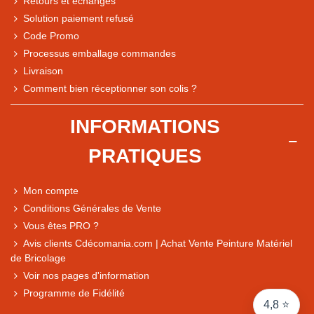
Retours et échanges
Solution paiement refusé
Code Promo
Processus emballage commandes
Livraison
Note du magasin sur Google
Comment bien réceptionner son colis ?
Comparaison des performances du magasin
+ de 5 500 avis
INFORMATIONS
● Exceptionnel
PRATIQUES
Express, Chez vous, Point relais, Retrait magasin
● Exceptionnel
Mon compte
Retours sous 14 jours
Conditions Générales de Vente
Vous êtes PRO ?
Avis clients Cdécomania.com | Achat Vente Peinture Matériel
● Exceptionnel
de Bricolage
CB, PayPal 4x, Google Pay, Apple Pay, Alma
Voir nos pages d'information
Programme de Fidélité
4,8 ⭐