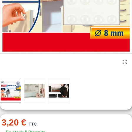
3,20 €
TTC