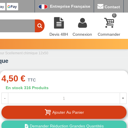
Entreprise Française
Contact
0
Devis 48H
Connexion
Commander
pour Scellement chimique 12x50
que
4,50 €
TTC
En stock
316 Produits
-
+
Ajouter Au Panier
Demander Réduction Grandes Quantités