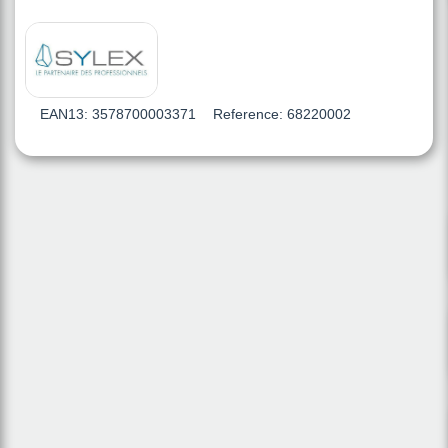
EAN13:
3578700003371
Reference:
68220002