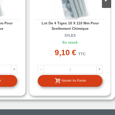
Mm Pour
Lot De 4 Tiges 10 X 110 Mm Pour
ue
Scellement Chimique
SYLEX
En stock
9,10 €
C
TTC
+
-
+
r
Ajouter Au Panier