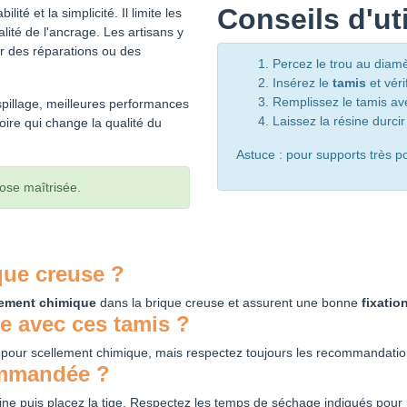
Conseils d'uti
ilité et la simplicité. Il limite les
ualité de l'ancrage. Les artisans y
ur des réparations ou des
Percez le trou au diam
Insérez le
tamis
et véri
Remplissez le tamis avec
spillage, meilleures performances
Laissez la résine durci
oire qui change la qualité du
Astuce : pour supports très po
ose maîtrisée.
que creuse ?
lement chimique
dans la brique creuse et assurent une bonne
fixatio
ne avec ces tamis ?
y pour scellement chimique, mais respectez toujours les recommandations
ommandée ?
ésine puis placez la tige. Respectez les temps de séchage indiqués pou