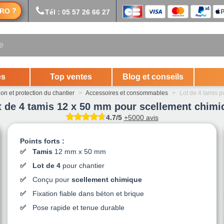
?
RO
Tél : 05 57 26 66 27
es
Top ventes
Blog et conseils
on et protection du chantier
>
Accessoires et consommables
>
Lot de 4 tamis 
t de 4 tamis 12 x 50 mm pour scellement chimi
4.7/5
+5000 avis
Points forts :
Tamis
12 mm x 50 mm
Lot de 4
pour chantier
Conçu pour
scellement chimique
Fixation fiable dans béton et brique
Pose rapide et tenue durable