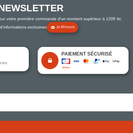
NEWSLETTER
pour votre première commande d'un montant supérieur à 120€ ttc.
 d'informations exclusives
Je M'inscris
PAIEMENT SÉCURISÉ
nces
Note du magasin sur Google
Comparaison des performances du magasin
+ de 5 500 avis
● Exceptionnel
Express, Chez vous, Point relais, Retrait magasin