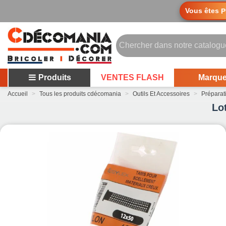
Vous êtes
P
Produits
VENTES FLASH
Marqu
Accueil
>
Tous les produits cdécomania
>
Outils Et Accessoires
>
Préparati
Lo