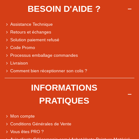
BESOIN D'AIDE ?
Assistance Technique
Retours et échanges
Solution paiement refusé
Code Promo
Processus emballage commandes
Livraison
Note du magasin sur Google
Comment bien réceptionner son colis ?
Comparaison des performances du magasin
+ de 5 500 avis
INFORMATIONS
● Exceptionnel
PRATIQUES
Express, Chez vous, Point relais, Retrait magasin
● Exceptionnel
Mon compte
Retours sous 14 jours
Conditions Générales de Vente
Vous êtes PRO ?