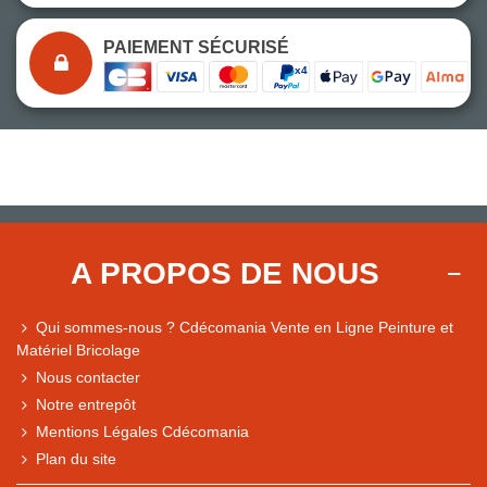
PAIEMENT SÉCURISÉ
A PROPOS DE NOUS
Qui sommes-nous ? Cdécomania Vente en Ligne Peinture et
Matériel Bricolage
Nous contacter
Notre entrepôt
Mentions Légales Cdécomania
Plan du site