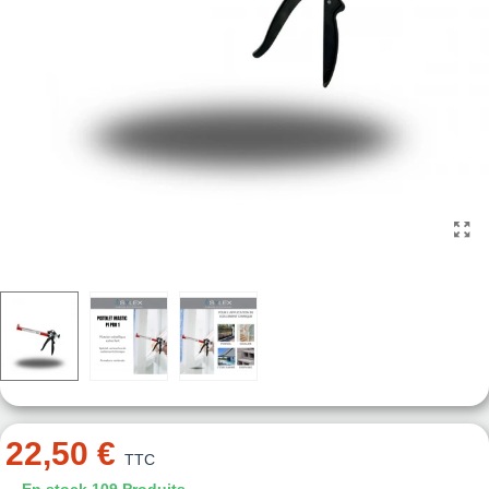
22,50 €
TTC