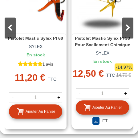
Pistolet Mastic Sylex PI 69
Pistolet Mastic Sylex PI 33
Pour Scellement Chimique
SYLEX
SYLEX
En stock
En stock
1 avis
-14,97%
12,50 €
11,20 €
14,70 €
TTC
TTC
-
+
-
+
Ajouter Au Panier
Ajouter Au Panier
FT