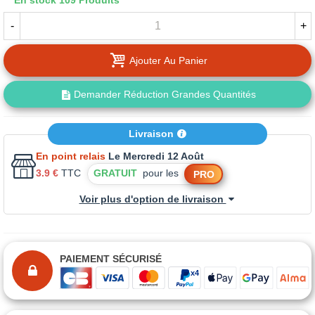
En stock
109 Produits
-
+
Ajouter Au Panier
Demander Réduction Grandes Quantités
Livraison
En point relais
Le Mercredi 12 Août
3.9 €
TTC
GRATUIT
pour les
PRO
Voir plus d'option de livraison
PAIEMENT SÉCURISÉ