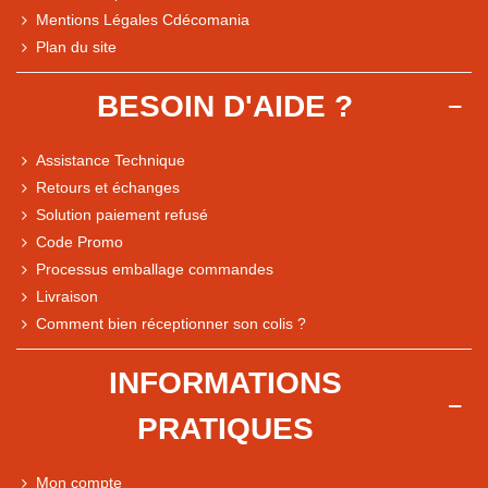
Mentions Légales Cdécomania
Plan du site
BESOIN D'AIDE ?
Assistance Technique
Retours et échanges
Solution paiement refusé
Code Promo
Processus emballage commandes
Livraison
Note du magasin sur Google
Comment bien réceptionner son colis ?
Comparaison des performances du magasin
+ de 5 500 avis
INFORMATIONS
● Exceptionnel
PRATIQUES
Express, Chez vous, Point relais, Retrait magasin
● Exceptionnel
Mon compte