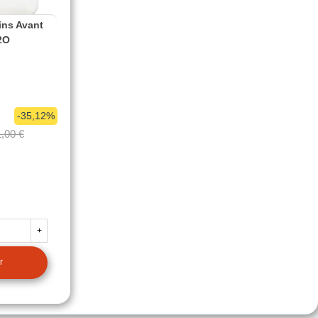
ins Avant
H2O
-35,12%
,00 €
+
r