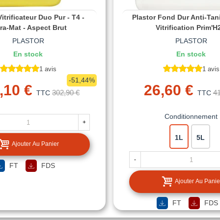
itrificateur Duo Pur - T4 -
Plastor Fond Dur Anti-Tan
ra-Mat - Aspect Brut
Vitrification Prim'
PLASTOR
PLASTOR
En stock
En stock
1 avis
1 avis
-51,44%
,10 €
26,60 €
302,90 €
41
TTC
TTC
Conditionnement
+
1L
5L
Ajouter Au Panier
-
FT
FDS
Ajouter Au Panie
FT
FDS