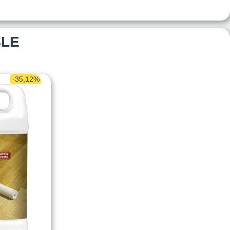
BLE
-35,12%