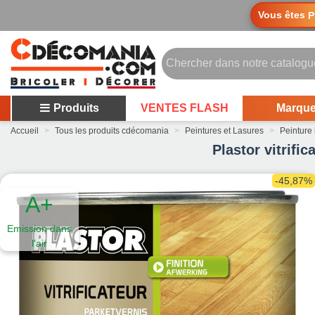
Vous êtes
P
Produits
VENTES FLASH
Marqu
Accueil
>
Tous les produits cdécomania
>
Peintures et Lasures
>
Peinture 
Plastor vitrifi
-45,87%
A+
Emission dans
l'air