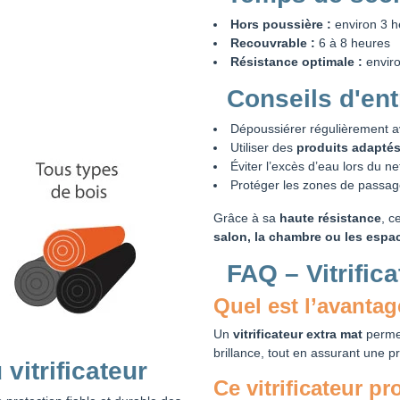
Hors poussière :
environ 3 h
Recouvrable :
6 à 8 heures
Résistance optimale :
enviro
Conseils d'entr
Dépoussiérer régulièrement 
Utiliser des
produits adaptés 
Éviter l’excès d’eau lors du n
Protéger les zones de passage
Grâce à sa
haute résistance
, c
salon, la chambre ou les espa
FAQ – Vitrific
Quel est l’avantage
Un
vitrificateur extra mat
permet
brillance, tout en assurant une p
vitrificateur
Ce vitrificateur pr