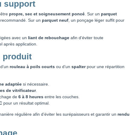
u support
 être
propre, sec et soigneusement poncé
. Sur un
parquet
t recommandé. Sur un
parquet neuf
, un ponçage léger suffit pour
rrigées avec un
liant de rebouchage
afin d’éviter toute
 après application.
 produit
e d’un
rouleau à poils courts
ou d’un
spalter
pour une répartition
he adaptée
si nécessaire.
s de vitrificateur
.
échage de
6 à 8 heures
entre les couches.
C
pour un résultat optimal.
manière régulière afin d’éviter les surépaisseurs et garantir un
rendu
hage