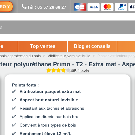
?
RO
Tél : 05 57 26 66 27
es
Top ventes
Blog et conseils
bois et protection du bois
>
Vitrificateur, vernis et huile
>
Plastor vitrificateur po
cateur polyuréthane Primo - T2 - Extra mat - Aspe
4/5
1 avis
Points forts :
Vitrificateur parquet extra mat
Aspect brut naturel invisible
Résistant aux taches et abrasions
Application directe sur bois brut
Convient à tous types de bois
Rendement élevé 12 m²/L