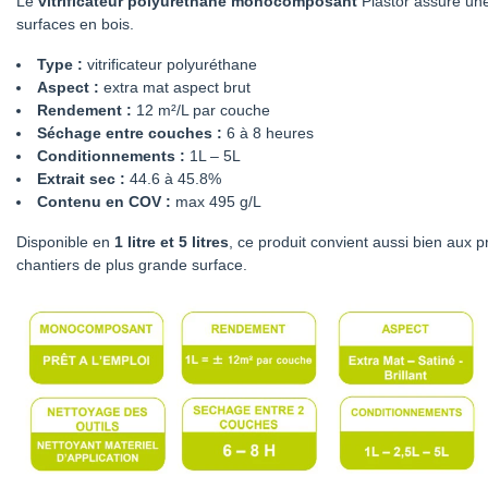
Le
vitrificateur polyuréthane monocomposant
Plastor assure une
surfaces en bois.
Type :
vitrificateur polyuréthane
Aspect :
extra mat aspect brut
Rendement :
12 m²/L par couche
Séchage entre couches :
6 à 8 heures
Conditionnements :
1L – 5L
Extrait sec :
44.6 à 45.8%
Contenu en COV :
max 495 g/L
Disponible en
1 litre et 5 litres
, ce produit convient aussi bien aux p
chantiers de plus grande surface.