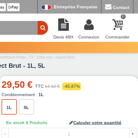
Entreprise Française
Contact
0
Devis 48H
Connexion
Commander
lyuréthane Primo - T2 - Extra mat - Aspect Brut
ct Brut - 1L, 5L
29,50 €
TTC
54,50 €
-45,87%
Conditionnement :
1L
1L
5L
En stock
6 Produits
Calculer votre quantité
-
+