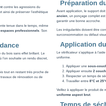
Préparation d
nt
contre les agressions du
Avant application, le support doit
t ainsi de préserver l’esthétique
ancien
, un ponçage complet es
garantir une bonne accroche.
lente tenue dans le temps, même
Les irrégularités doivent être co
u espaces professionnels
. Son
surconsommation ou défaut visuel
Application du
endance
Le vitrificateur s’applique à l’aid
u bois sans effet brillant. Le
uniforme.
ù l’on souhaite un rendu discret,
Appliquer une
sous-couc
Appliquer ensuite
2 couche
is tout en restant très proche de
Respecter un temps de s
s travaux de rénovation ou de
Travailler entre
8°C et 25°
Veillez à appliquer le produit de 
uniforme aspect brut
.
Temps de séc