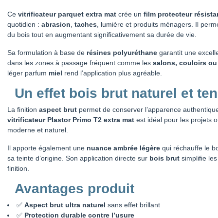
Ce
vitrificateur parquet extra mat
crée un
film protecteur résista
quotidien :
abrasion
,
taches
, lumière et produits ménagers. Il perme
du bois tout en augmentant significativement sa durée de vie.
Sa formulation à base de
résines polyuréthane
garantit une excel
dans les zones à passage fréquent comme les
salons, couloirs o
léger parfum
miel
rend l’application plus agréable.
Un effet bois brut naturel et t
La finition
aspect brut
permet de conserver l’apparence authentique d
vitrificateur Plastor Primo T2 extra mat
est idéal pour les projets o
moderne et naturel.
Il apporte également une
nuance ambrée légère
qui réchauffe le bo
sa teinte d’origine. Son application directe sur
bois brut
simplifie le
finition.
Avantages produit
✅
Aspect brut ultra naturel
sans effet brillant
✅
Protection durable contre l’usure