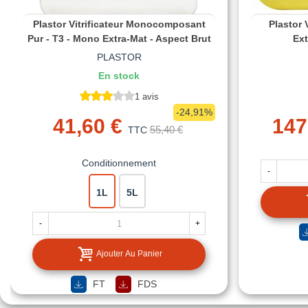
Plastor Vitrificateur Monocomposant
Plastor V
Pur - T3 - Mono Extra-Mat - Aspect Brut
Ext
PLASTOR
En stock
1 avis
-24,91%
41,60 €
147
55,40 €
TTC
Conditionnement
-
1L
5L
-
+
Ajouter Au Panier
FT
FDS