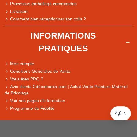
Processus emballage commandes
Livraison
Note du magasin sur Google
Comment bien réceptionner son colis ?
Comparaison des performances du magasin
+ de 5 500 avis
INFORMATIONS
● Exceptionnel
PRATIQUES
Express, Chez vous, Point relais, Retrait magasin
● Exceptionnel
Mon compte
Retours sous 14 jours
Conditions Générales de Vente
Vous êtes PRO ?
Avis clients Cdécomania.com | Achat Vente Peinture Matériel
● Exceptionnel
de Bricolage
CB, PayPal 4x, Google Pay, Apple Pay, Alma
Voir nos pages d'information
Programme de Fidélité
4,8 ⭐