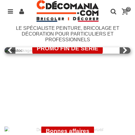
0
LE SPÉCIALISTE PEINTURE, BRICOLAGE ET
LASURE BONDEX
DÉCORATION POUR PARTICULIERS ET
PROFESSIONNELS
PROMO FIN DE SERIE
J'EN PROFITE
OUTILLAGE
ÉLECTROPORTATIF
GUITTET
Bonnes affaires