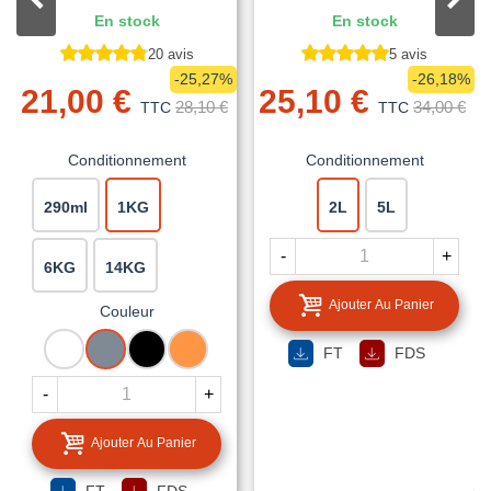
En stock
En stock
20 avis
5 avis
-25,27%
-26,18%
21,00 €
25,10 €
28,10 €
34,00 €
TTC
TTC
Conditionnement
Conditionnement
290ml
1KG
2L
5L
-
+
6KG
14KG
Ajouter Au Panier
Couleur
BLANC
GRIS
NOIR
TUILE
FT
FDS
-
+
Ajouter Au Panier
FT
FDS