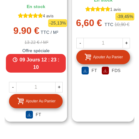
En stock
En stock
1 avis
4 avis
-39,45%
6,60 €
-25,13%
10,90 €
TTC
9.90 €
TTC
/ M²
13.22 €
/ M²
-
+
Offre spéciale
Ajouter Au Panier
09 Jours
12 : 23 :
09
FT
FDS
-
+
Ajouter Au Panier
FT