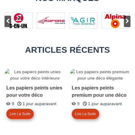
ARTICLES RÉCENTS
Les papiers peints unies
Les papiers peints
pour votre déco
premium pour une déco
intérieure
élégante
9
1 jour auparavant
9
1 jour auparavant
Lire La Suite
Lire La Suite