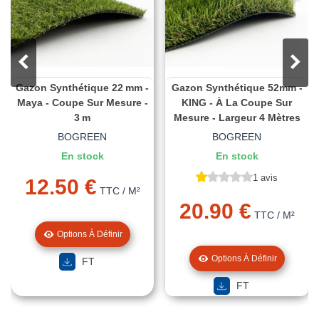
Gazon Synthétique 22 Mm -
Gazon Synthétique 52mm -
Maya - Coupe Sur Mesure -
KING - À La Coupe Sur
3 M
Mesure - Largeur 4 Mètres
BOGREEN
BOGREEN
En stock
En stock
1 avis
12.50 €
TTC
/ M²
20.90 €
TTC
/ M²
Options À Définir
Options À Définir
FT
FT