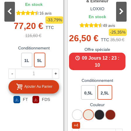
& Extérieur
En stock
LOXXO
16 avis
En stock
-33,79%
77,20 €
49 avis
TTC
-25,35%
116,60 €
26,50 €
35,50 €
TTC
Conditionnement
Offre spéciale
09 Jours
12 : 23 :
1L
5L
09
-
+
Conditionnement
Ajouter Au Panier
0,5L
2,5L
FT
FDS
Couleur
BLANC
BLANC
NOIR
ROUGE
CREME
MAT
BASQUE
+4