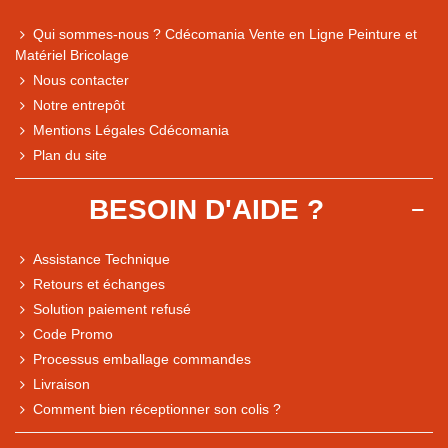
Qui sommes-nous ? Cdécomania Vente en Ligne Peinture et
Matériel Bricolage
Nous contacter
Notre entrepôt
Mentions Légales Cdécomania
Plan du site
BESOIN D'AIDE ?
Assistance Technique
Retours et échanges
Solution paiement refusé
Code Promo
Processus emballage commandes
Livraison
Note du magasin sur Google
Comment bien réceptionner son colis ?
Comparaison des performances du magasin