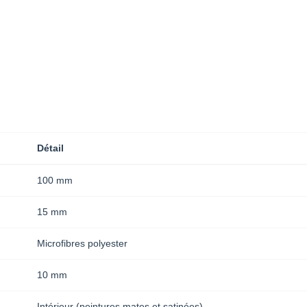
Détail
100 mm
15 mm
Microfibres polyester
10 mm
Intérieur (peintures mates et satinées)