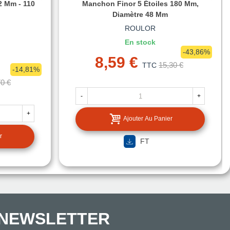
2 Mm - 110
Manchon Finor 5 Étoiles 180 Mm,
Diamètre 48 Mm
ROULOR
En stock
-43,86%
8,59 €
15,30 €
TTC
-14,81%
70 €
-
+
+
Ajouter Au Panier
r
FT
NEWSLETTER