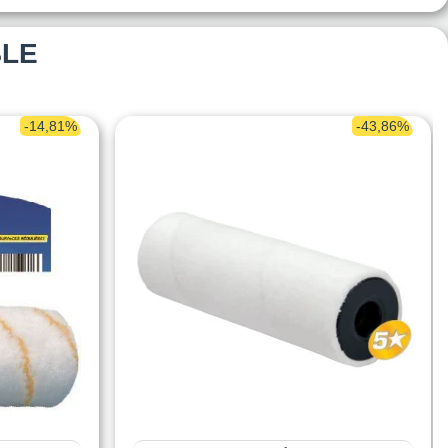
BLE
-14,81%
-43,86%