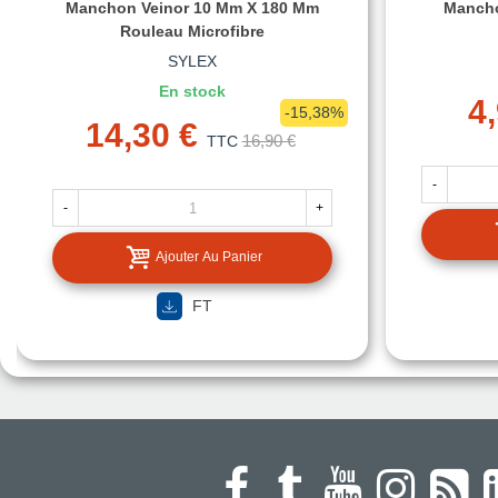
Manchon Veinor 10 Mm X 180 Mm
Mancho
Rouleau Microfibre
SYLEX
En stock
4
-15,38%
14,30 €
16,90 €
TTC
-
-
+
Ajouter Au Panier
FT