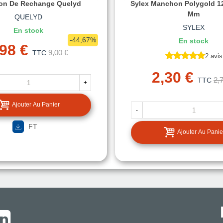
n De Rechange Quelyd
Sylex Manchon Polygold 1
Mm
QUELYD
SYLEX
En stock
-44,67%
En stock
,98 €
9,00 €
TTC
2 avis
2,30 €
2,
TTC
+
Ajouter Au Panier
-
FT
Ajouter Au Panie