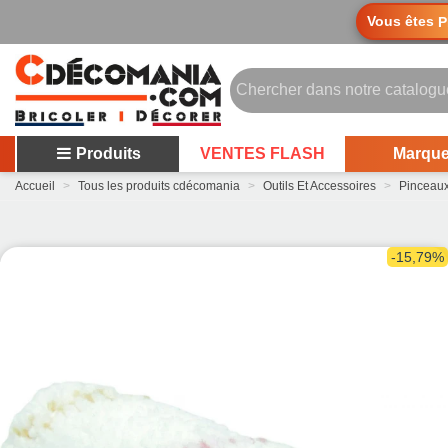
Vous êtes
P
Produits
VENTES FLASH
Marqu
Accueil
>
Tous les produits cdécomania
>
Outils Et Accessoires
>
Pinceau
-15,79%