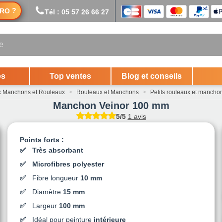
?
RO
Tél : 05 57 26 66 27
es
Top ventes
Blog et conseils
x Manchons et Rouleaux
>
Rouleaux et Manchons
>
Petits rouleaux et mancho
Manchon Veinor 100 mm
5/5
1 avis
Points forts :
Très absorbant
Microfibres polyester
Fibre longueur
10 mm
Diamètre
15 mm
Largeur
100 mm
Idéal pour peinture
intérieure