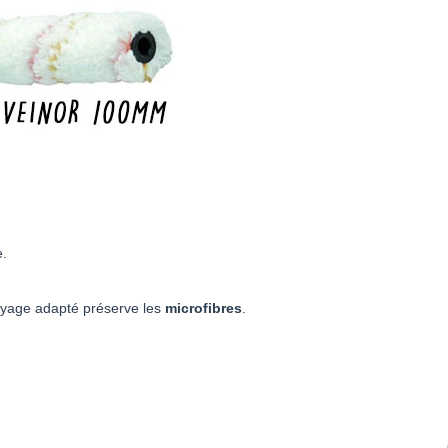
e.
toyage adapté préserve les
microfibres
.