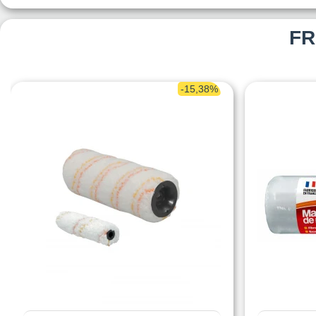
FR
-15,38%