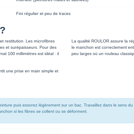
Fini régulier et peu de traces
 ?
t restitution. Les microfibres
La qualité ROULOR assure la régul
ures et surépaisseurs. Pour des
le manchon est correctement entr
 100 millimètres est idéal : il
peu larges où un rouleau classiq
ntit une prise en main simple et
inture puis essorez légèrement sur un bac. Travaillez dans le sens du
nchon si les fibres se collent ou se déforment.