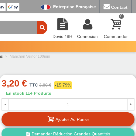
Entreprise Française
Contact
0
Devis 48H
Connexion
Commander
ns
>
Manchon Veinor 100mm
3,20 €
TTC
3,80 €
-15,79%
En stock
114 Produits
-
+
Ajouter Au Panier
Demander Réduction Grandes Quantités