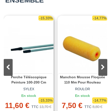
ENSEMBLE
-15,33%
-14,77%
Perche Téléscopique
Manchon Mousse Floquée
Peinture 100-200 Cm
110 Mm Pour Rouleau
SYLEX
ROULOR
En stock
En stock
-15,33%
-14,77%
11,60 €
7,50 €
13,70 €
8,80 €
TTC
TTC