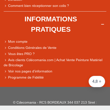
Note du magasin sur Google
Comment bien réceptionner son colis ?
Comparaison des performances du magasin
+ de 5 500 avis
INFORMATIONS
● Exceptionnel
PRATIQUES
Express, Chez vous, Point relais, Retrait magasin
● Exceptionnel
Mon compte
Retours sous 14 jours
Conditions Générales de Vente
Vous êtes PRO ?
Avis clients Cdécomania.com | Achat Vente Peinture Matériel
● Exceptionnel
de Bricolage
CB, PayPal 4x, Google Pay, Apple Pay, Alma
Voir nos pages d'information
Programme de Fidélité
4,8 ⭐
© Cdecomania - RCS BORDEAUX 344 037 213 Siret :
344 037 213 001 31 - 1922-2026 Tous droits réservés