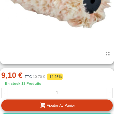
9,10 €
TTC
10,70 €
-14,95%
En stock
13 Produits
-
+
Ajouter Au Panier