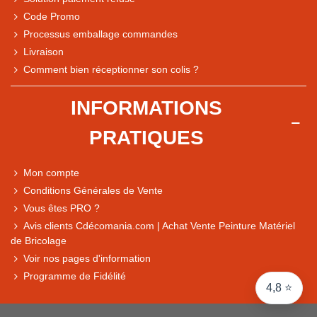
Code Promo
Processus emballage commandes
Livraison
Note du magasin sur Google
Comment bien réceptionner son colis ?
Comparaison des performances du magasin
+ de 5 500 avis
INFORMATIONS
● Exceptionnel
PRATIQUES
Express, Chez vous, Point relais, Retrait magasin
● Exceptionnel
Mon compte
Retours sous 14 jours
Conditions Générales de Vente
Vous êtes PRO ?
Avis clients Cdécomania.com | Achat Vente Peinture Matériel
● Exceptionnel
de Bricolage
CB, PayPal 4x, Google Pay, Apple Pay, Alma
Voir nos pages d'information
Programme de Fidélité
4,8 ⭐