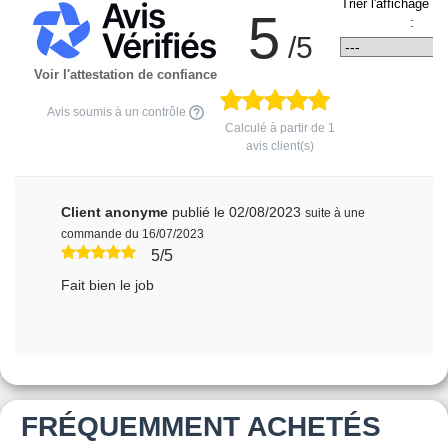
Trier l'affichage d
5
:
/5
Voir l'attestation de confiance
Avis soumis à un contrôle
Calculé à partir de
1
avis client(s)
Client anonyme
publié le 02/08/2023
suite à une
commande du 16/07/2023
5/5
Fait bien le job
FRÉQUEMMENT ACHETÉS