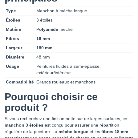
Type
Manchon à mèche longue
Étoiles
3 étoiles
Matière
Polyamide
méché
Fibres
18 mm
Largeur
180 mm
Diamètre
48 mm
Usage
Peintures fluides à semi-épaisse,
extérieur/intérieur
Compatibilité
Grands rouleaux et manchons
Pourquoi choisir ce
produit ?
Si vous recherchez une finition nette sur de larges surfaces, ce
manchon 3 étoiles
est conçu pour assurer une répartition
régulière de la peinture. La
mèche longue
et les
fibres 18 mm
garantissent une bonne capacité de charge en peinture et limitent