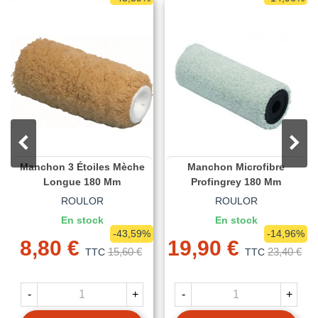
Manchon 3 Étoiles Mèche
Manchon Microfibre
Longue 180 Mm
Profingrey 180 Mm
ROULOR
ROULOR
En stock
En stock
-43,59%
-14,96%
8,80 €
19,90 €
15,60 €
23,40 €
TTC
TTC
-
+
-
+