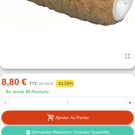
8,80 €
TTC
15,60 €
-43,59%
En stock
48 Produits
-
+
Ajouter Au Panier
Demander Réduction Grandes Quantités