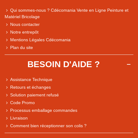
Qui sommes-nous ? Cdécomania Vente en Ligne Peinture et
Matériel Bricolage
Nous contacter
Notre entrepôt
Mentions Légales Cdécomania
Plan du site
BESOIN D'AIDE ?
Assistance Technique
Retours et échanges
Solution paiement refusé
Code Promo
Processus emballage commandes
Livraison
Note du magasin sur Google
Comment bien réceptionner son colis ?
Comparaison des performances du magasin