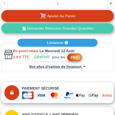
-
+
Ajouter Au Panier
Demander Réduction Grandes Quantités
Livraison
En point relais
Le Mercredi 12 Août
3.9 €
TTC
GRATUIT
pour les
PRO
Voir plus d'option de livraison
PAIEMENT SÉCURISÉ
AVIS (GOOGLE + AVIS VÉRIFIÉS)