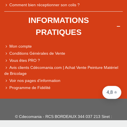
Note du magasin sur Google
Comment bien réceptionner son colis ?
Comparaison des performances du magasin
+ de 5 500 avis
INFORMATIONS
● Exceptionnel
PRATIQUES
Express, Chez vous, Point relais, Retrait magasin
● Exceptionnel
Mon compte
Retours sous 14 jours
Conditions Générales de Vente
Vous êtes PRO ?
Avis clients Cdécomania.com | Achat Vente Peinture Matériel
● Exceptionnel
de Bricolage
CB, PayPal 4x, Google Pay, Apple Pay, Alma
Voir nos pages d'information
Programme de Fidélité
4,8 ⭐
© Cdecomania - RCS BORDEAUX 344 037 213 Siret :
344 037 213 001 31 - 1922-2026 Tous droits réservés