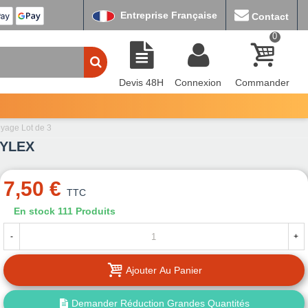
Entreprise Française
Contact
0
Devis 48H
Connexion
Commander
yage Lot de 3
SYLEX
7,50 €
TTC
En stock
111 Produits
-
+
Ajouter Au Panier
Demander Réduction Grandes Quantités