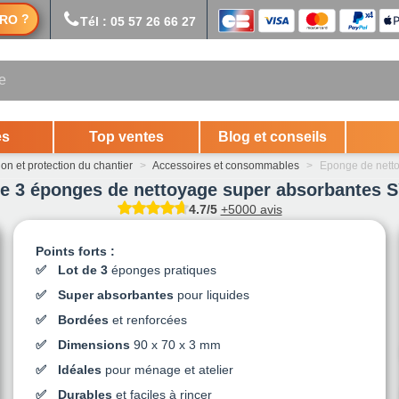
?
RO
Tél : 05 57 26 66 27
es
Top ventes
Blog et conseils
on et protection du chantier
>
Accessoires et consommables
>
Eponge de netto
de 3 éponges de nettoyage super absorbantes 
4.7/5
+5000 avis
Points forts :
Lot de 3
éponges pratiques
Super absorbantes
pour liquides
Bordées
et renforcées
Dimensions
90 x 70 x 3 mm
Idéales
pour ménage et atelier
Durables
et faciles à rincer