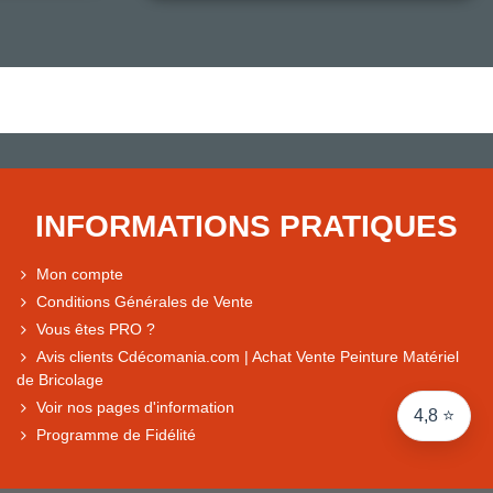
Note du magasin sur Google
Comparaison des performances du magasin
+ de 5 500 avis
● Exceptionnel
Express, Chez vous, Point relais, Retrait magasin
INFORMATIONS PRATIQUES
● Exceptionnel
Retours sous 14 jours
Mon compte
Conditions Générales de Vente
Vous êtes PRO ?
● Exceptionnel
Avis clients Cdécomania.com | Achat Vente Peinture Matériel
CB, PayPal 4x, Google Pay, Apple Pay, Alma
de Bricolage
Voir nos pages d'information
4,8 ⭐
Programme de Fidélité