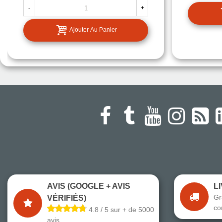
-
+
Ajouter Au Panier
AVIS (GOOGLE + AVIS
L
Gr
VÉRIFIÉS)
co
4.8 / 5 sur + de 5000
avis