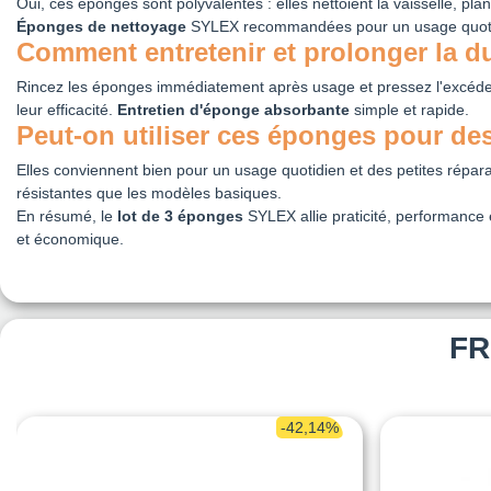
Oui, ces éponges sont polyvalentes : elles nettoient la vaisselle, pla
Éponges de nettoyage
SYLEX recommandées pour un usage quoti
Comment entretenir et prolonger la d
Rincez les éponges immédiatement après usage et pressez l'excédent
leur efficacité.
Entretien d'éponge absorbante
simple et rapide.
Peut-on utiliser ces éponges pour de
Elles conviennent bien pour un usage quotidien et des petites répara
résistantes que les modèles basiques.
En résumé, le
lot de 3 éponges
SYLEX allie praticité, performance et
et économique.
FR
-42,14%