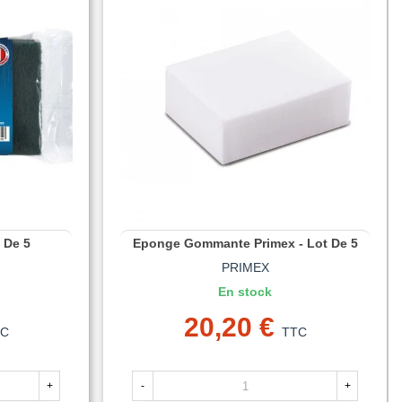
 De 5
Eponge Gommante Primex - Lot De 5
PRIMEX
En stock
20,20 €
TC
TTC
+
-
+