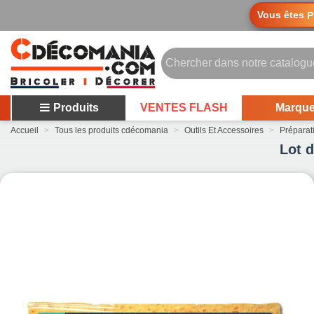
Vous êtes
P
Produits
VENTES FLASH
Marqu
Accueil
>
Tous les produits cdécomania
>
Outils Et Accessoires
>
Préparati
Lot 