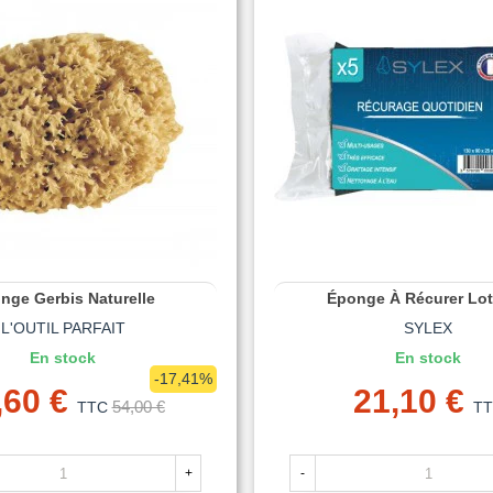
nge Gerbis Naturelle
Éponge À Récurer Lot
L'OUTIL PARFAIT
SYLEX
En stock
En stock
-17,41%
,60 €
21,10 €
54,00 €
TTC
T
+
-