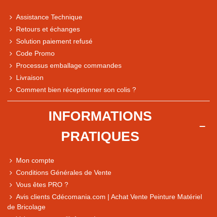
Assistance Technique
Retours et échanges
Solution paiement refusé
Code Promo
Processus emballage commandes
Livraison
Note du magasin sur Google
Comment bien réceptionner son colis ?
Comparaison des performances du magasin
+ de 5 500 avis
INFORMATIONS
● Exceptionnel
PRATIQUES
Express, Chez vous, Point relais, Retrait magasin
● Exceptionnel
Mon compte
Retours sous 14 jours
Conditions Générales de Vente
Vous êtes PRO ?
Avis clients Cdécomania.com | Achat Vente Peinture Matériel
● Exceptionnel
de Bricolage
CB, PayPal 4x, Google Pay, Apple Pay, Alma