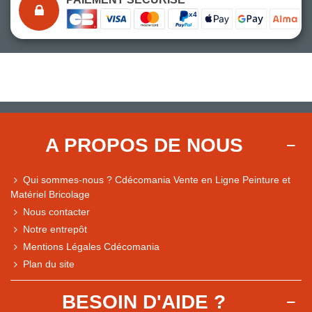
A PROPOS DE NOUS
Qui sommes-nous ? Cdécomania Vente en Ligne Peinture et
Matériel Bricolage
Nous contacter
Notre entrepôt
Mentions Légales Cdécomania
Plan du site
BESOIN D'AIDE ?