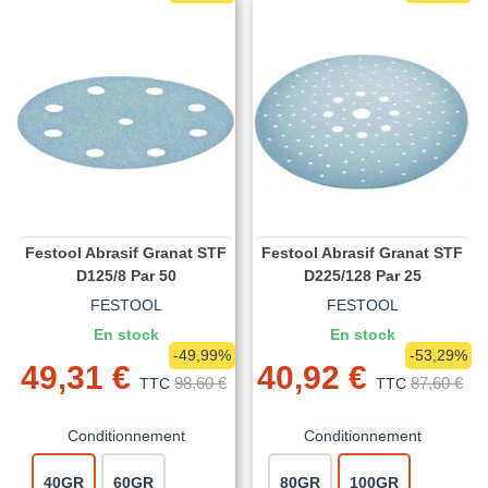
Festool Abrasif Granat STF
Festool Abrasif Granat STF
D125/8 Par 50
D225/128 Par 25
FESTOOL
FESTOOL
En stock
En stock
-49,99%
-53,29%
49,31 €
40,92 €
98,60 €
87,60 €
TTC
TTC
Conditionnement
Conditionnement
40GR
60GR
80GR
100GR