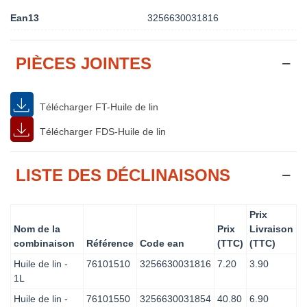
Ean13
3256630031816
PIÈCES JOINTES
Télécharger FT-Huile de lin
Télécharger FDS-Huile de lin
LISTE DES DÉCLINAISONS
Prix
Nom de la
Prix
Livraison
combinaison
Référence
Code ean
(TTC)
(TTC)
Huile de lin -
76101510
3256630031816
7.20
3.90
1L
Huile de lin -
76101550
3256630031854
40.80
6.90