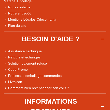
Matériel Bricolage
Nous contacter
Notre entrepôt
Mentions Légales Cdécomania
Plan du site
BESOIN D'AIDE ?
Assistance Technique
Retours et échanges
Solution paiement refusé
Code Promo
Processus emballage commandes
Livraison
Note du magasin sur Google
Comment bien réceptionner son colis ?
Comparaison des performances du magasin
+ de 5 500 avis
INFORMATIONS
● Exceptionnel