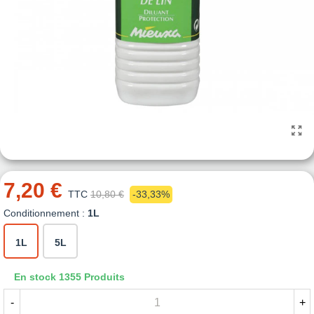
7,20 €
TTC
10,80 €
-33,33%
Conditionnement :
1L
1L
5L
En stock
1355 Produits
-
+