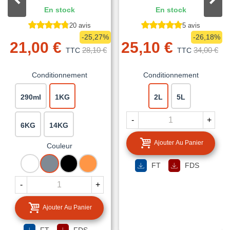
En stock
En stock
20 avis
5 avis
-25,27%
-26,18%
21,00 €
25,10 €
28,10 €
34,00 €
TTC
TTC
Conditionnement
Conditionnement
290ml
1KG
2L
5L
-
+
6KG
14KG
Ajouter Au Panier
Couleur
BLANC
GRIS
NOIR
TUILE
FT
FDS
-
+
Ajouter Au Panier
FT
FDS