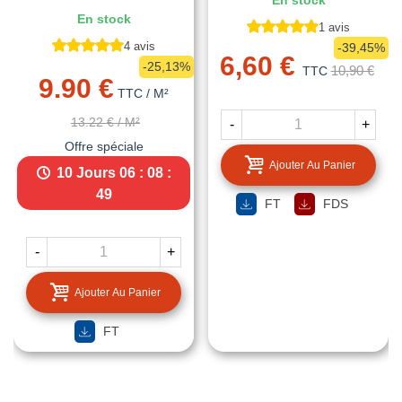
En stock
En stock
1 avis
4 avis
-39,45%
6,60 €
-25,13%
10,90 €
TTC
9.90 €
TTC
/ M²
13.22 €
/ M²
-
+
Offre spéciale
Ajouter Au Panier
10 Jours
06 : 08 :
48
FT
FDS
-
+
Ajouter Au Panier
FT