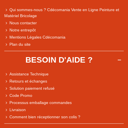
Qui sommes-nous ? Cdécomania Vente en Ligne Peinture et
Matériel Bricolage
Nous contacter
Notre entrepôt
Mentions Légales Cdécomania
Plan du site
BESOIN D'AIDE ?
Assistance Technique
Retours et échanges
Solution paiement refusé
Code Promo
Processus emballage commandes
Livraison
Note du magasin sur Google
Comment bien réceptionner son colis ?
Comparaison des performances du magasin