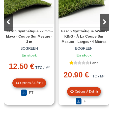
Gazon Synthétique 22 Mm -
Gazon Synthétique 52mm -
Maya - Coupe Sur Mesure -
KING - À La Coupe Sur
3 M
Mesure - Largeur 4 Mètres
BOGREEN
BOGREEN
En stock
En stock
1 avis
12.50 €
TTC
/ M²
20.90 €
TTC
/ M²
Options À Définir
Options À Définir
FT
FT