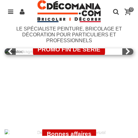
0
LE SPÉCIALISTE PEINTURE, BRICOLAGE ET
LASURE BONDEX
DÉCORATION POUR PARTICULIERS ET
PROFESSIONNELS
PROMO FIN DE SERIE
J'EN PROFITE
OUTILLAGE
ÉLECTROPORTATIF
GUITTET
Bonnes affaires