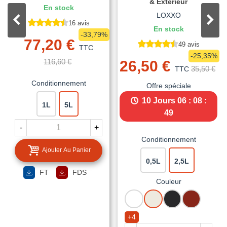
& Extérieur
En stock
LOXXO
16 avis
En stock
-33,79%
77,20 €
49 avis
TTC
-25,35%
116,60 €
26,50 €
35,50 €
TTC
Conditionnement
Offre spéciale
10 Jours
06 : 08 :
1L
5L
48
-
+
Conditionnement
Ajouter Au Panier
0,5L
2,5L
FT
FDS
Couleur
BLANC
BLANC
NOIR
ROUGE
CREME
MAT
BASQUE
+4