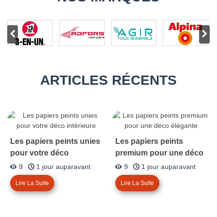
ARTICLES RÉCENTS
Les papiers peints unies
Les papiers peints
pour votre déco
premium pour une déco
intérieure
élégante
9
1 jour auparavant
9
1 jour auparavant
Lire La Suite
Lire La Suite