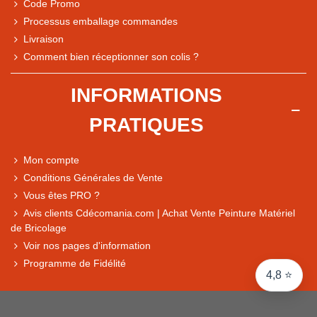
Code Promo
Processus emballage commandes
Livraison
Note du magasin sur Google
Comment bien réceptionner son colis ?
Comparaison des performances du magasin
+ de 5 500 avis
INFORMATIONS
● Exceptionnel
PRATIQUES
Express, Chez vous, Point relais, Retrait magasin
● Exceptionnel
Mon compte
Retours sous 14 jours
Conditions Générales de Vente
Vous êtes PRO ?
Avis clients Cdécomania.com | Achat Vente Peinture Matériel
● Exceptionnel
de Bricolage
CB, PayPal 4x, Google Pay, Apple Pay, Alma
Voir nos pages d'information
Programme de Fidélité
4,8 ⭐