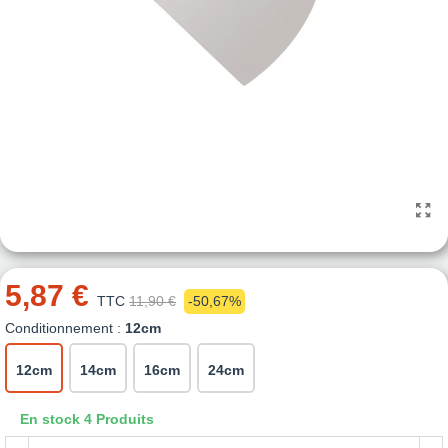
5,87 €
TTC
11,90 €
-50,67%
Conditionnement :
12cm
12cm
14cm
16cm
24cm
En stock
4 Produits