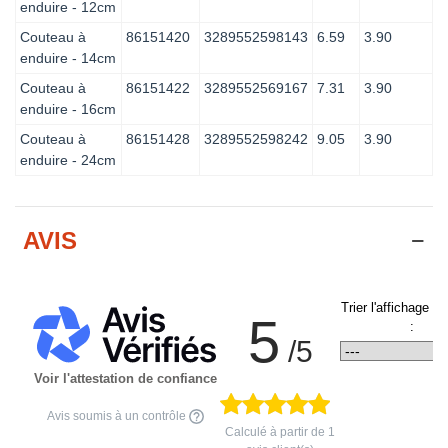
enduire - 12cm
Couteau à
86151420
3289552598143
6.59
3.90
enduire - 14cm
Couteau à
86151422
3289552569167
7.31
3.90
enduire - 16cm
Couteau à
86151428
3289552598242
9.05
3.90
enduire - 24cm
AVIS
Trier l'affichage d
5
:
/5
Voir l'attestation de confiance
Avis soumis à un contrôle
Calculé à partir de
1