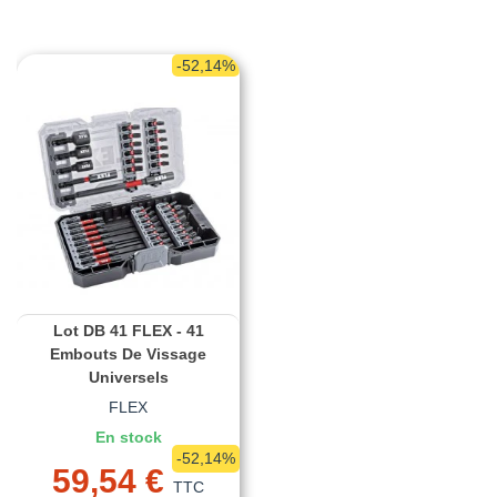
-52,14%
Lot DB 41 FLEX - 41
Embouts De Vissage
Universels
FLEX
En stock
-52,14%
59,54 €
TTC