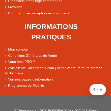
Processus emballage commandes
Livraison
Note du magasin sur Google
Comment bien réceptionner son colis ?
Comparaison des performances du magasin
+ de 5 500 avis
INFORMATIONS
● Exceptionnel
PRATIQUES
Express, Chez vous, Point relais, Retrait magasin
● Exceptionnel
Mon compte
Retours sous 14 jours
Conditions Générales de Vente
Vous êtes PRO ?
Avis clients Cdécomania.com | Achat Vente Peinture Matériel
● Exceptionnel
de Bricolage
CB, PayPal 4x, Google Pay, Apple Pay, Alma
Voir nos pages d'information
Programme de Fidélité
4,8 ⭐
© Cdecomania - RCS BORDEAUX 344 037 213 Siret :