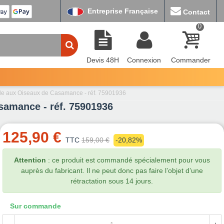
Entreprise Française
Contact
0
Devis 48H
Connexion
Commander
’Ile aux Oiseaux de Casamance - réf. 75901936
asamance - réf. 75901936
125,90 €
TTC
159,00 €
-20,82%
Attention
: ce produit est commandé spécialement pour vous
auprès du fabricant. Il ne peut donc pas faire l’objet d’une
rétractation sous 14 jours.
Sur commande