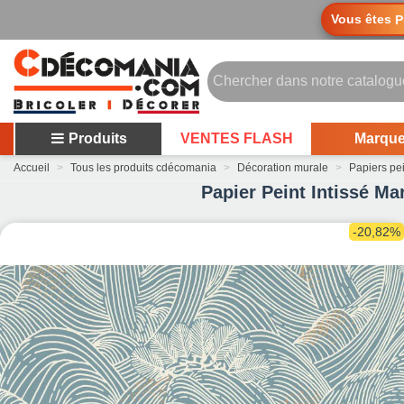
Vous êtes
P
Produits
VENTES FLASH
Marqu
Accueil
>
Tous les produits cdécomania
>
Décoration murale
>
Papiers pe
Papier Peint Intissé Ma
-20,82%