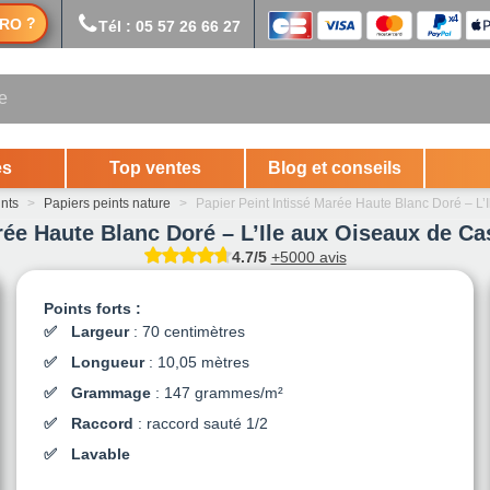
?
RO
Tél : 05 57 26 66 27
es
Top ventes
Blog et conseils
ints
>
Papiers peints nature
>
Papier Peint Intissé Marée Haute Blanc Doré – L
rée Haute Blanc Doré – L’Ile aux Oiseaux de C
4.7/5
+5000 avis
Points forts :
Largeur
: 70 centimètres
Longueur
: 10,05 mètres
Grammage
: 147 grammes/m²
Raccord
: raccord sauté 1/2
Lavable