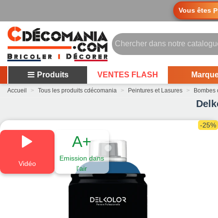
Vous êtes
P
Produits
VENTES FLASH
Marqu
Accueil
>
Tous les produits cdécomania
>
Peintures et Lasures
>
Bombes d
Delk
-25%
A+
Emission dans
Vidéo
l'air