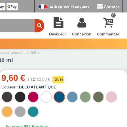
Entreprise Française
Contact
0
Devis 48H
Connexion
Commander
support aérosol mat 400 ml
00 ml
9,60 €
TTC
12,80 €
-25%
Couleur :
BLEU ATLANTIQUE
ANTHRACITE
NOIR
FRAMBOISE
BLANC
BLEU
BLEU
GRIS
KAKI
ROSE
MAT
MAT
ATLANTIQUE
PASTEL
VERT
PASTEL
SAFRAN
SAUGE
TURQUOISE
En stock
982 Produits