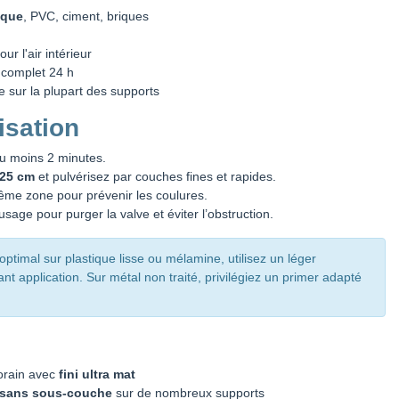
ique
, PVC, ciment, briques
ur l'air intérieur
 complet 24 h
e sur la plupart des supports
isation
u moins 2 minutes.
25 cm
et pulvérisez par couches fines et rapides.
même zone pour prévenir les coulures.
sage pour purger la valve et éviter l’obstruction.
ptimal sur plastique lisse ou mélamine, utilisez un léger
t application. Sur métal non traité, privilégiez un primer adapté
orain avec
fini ultra mat
sans sous-couche
sur de nombreux supports