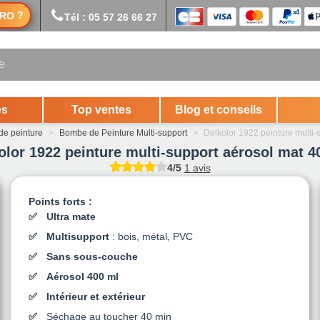
?
RO
Tél : 05 57 26 66 27
es
Top ventes
Blog et conseils
e peinture
>
Bombe de Peinture Multi-support
>
Delkolor 1922 peinture multi-
olor 1922 peinture multi-support aérosol mat 4
4/5
1 avis
Points forts :
Ultra mate
Multisupport
: bois, métal, PVC
Sans sous-couche
Aérosol 400 ml
Intérieur et extérieur
Séchage au toucher 40 min