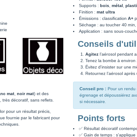
Supports :
bois
,
métal
,
plast
Finition :
mat ultra
Émissions : classification
A+
po
mine
Séchage : au toucher 40 min,
erie
Application : sans sous-couch
Conseils d'util
Agitez
l’aérosol pendant a
Tenez la bombe à environ
Évitez d'insister sur une 
Retournez l’aérosol après u
Conseil pro :
Pour un rendu o
anc mat
,
noir mat
) et des
égrenage et dépoussiérez avan
rès décoratif, sans reflets.
si nécessaire.
or pour un résultat précis,
Points forts
ue fournie par le fabricant pour
echniques.
✅ Résultat décoratif contemp
✅ Gain de temps : s'applique