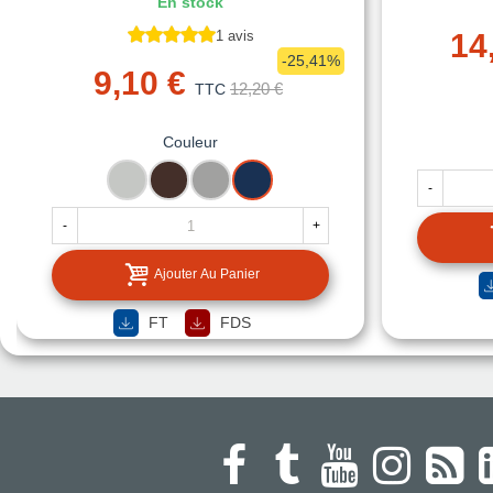
En stock
1 avis
14
-25,41%
9,10 €
12,20 €
TTC
Couleur
RAL
RAL
RAL
RAL
-
7035
8017
9006
5013
GRIS
BRUN
ALUMINIUM
BLEU
-
+
CLAIR
CHOCOLAT
BLANC
COLBAT
Ajouter Au Panier
FT
FDS