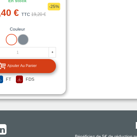
En stock
-25%
,40 €
19,20 €
TTC
Couleur
BLANC
GRIS
+
Ajouter Au Panier
FT
FDS
Bénéficiez de 5€ de réduction 