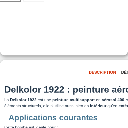
DESCRIPTION
DÉ
Delkolor 1922 : peinture aé
La
Delkolor 1922
est une
peinture multisupport
en
aérosol 400 m
éléments structurels, elle s'utilise aussi bien en
intérieur
qu'en
exté
Applications courantes
Cette bombe est idéale pour :