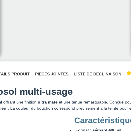
TAILS PRODUIT
PIÈCES JOINTES
LISTE DE DÉCLINAISON
rosol multi-usage
l
offrant une finition
ultra mate
et une tenue remarquable. Conçue pour 
rieur
. La couleur du bouchon correspond précisément à la teinte pour é
Caractéristiq
Format :
aérosol 400 ml