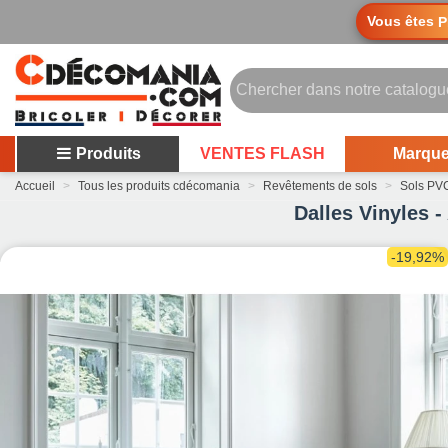
Vous êtes
P
Produits
VENTES FLASH
Marqu
Accueil
>
Tous les produits cdécomania
>
Revêtements de sols
>
Sols PVC
Dalles Vinyles -
-19,92%