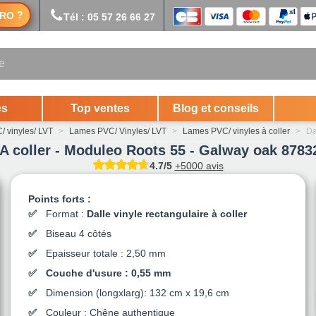
?
RO
Tél : 05 57 26 66 27
es
Top ventes
Blog et conseils
/ vinyles/ LVT
>
Lames PVC/ Vinyles/ LVT
>
Lames PVC/ vinyles à coller
>
Da
 A coller - Moduleo Roots 55 - Galway oak 8783
4.7/5
+5000 avis
Points forts :
Format :
Dalle vinyle rectangulaire à coller
Biseau 4 côtés
Epaisseur totale : 2,50 mm
Couche d'usure : 0,55 mm
Dimension (longxlarg): 132 cm x 19,6 cm
Couleur : Chêne authentique