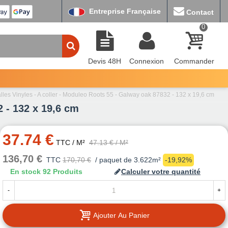
Entreprise Française
Contact
0
Devis 48H
Connexion
Commander
lles Vinyles - A coller - Moduleo Roots 55 - Galway oak 87832 - 132 x 19,6 cm
2 - 132 x 19,6 cm
37.74 €
TTC
/ M²
47.13 €
/ M²
136,70 €
TTC
170,70 €
/ paquet de 3.622m²
-19,92%
En stock
92 Produits
Calculer votre quantité
-
+
Ajouter Au Panier