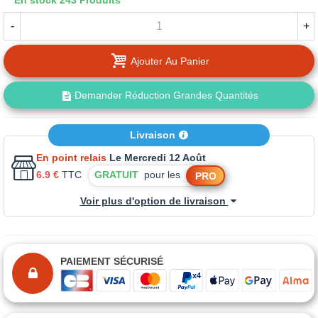
En stock
243 Produits
-
+
Ajouter Au Panier
Demander Réduction Grandes Quantités
Livraison
En point relais
Le Mercredi 12 Août
6.9 €
TTC
GRATUIT
pour les
PRO
Voir plus d'option de livraison
PAIEMENT SÉCURISÉ