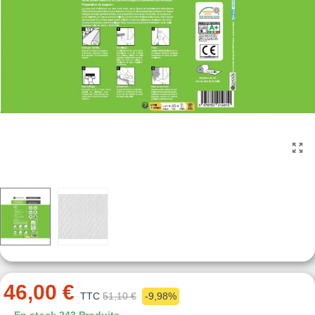
46,00 €
TTC
51,10 €
-9,98%