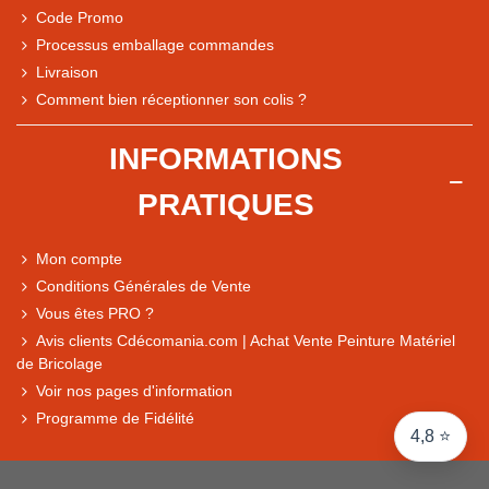
Code Promo
Processus emballage commandes
Livraison
Note du magasin sur Google
Comment bien réceptionner son colis ?
Comparaison des performances du magasin
+ de 5 500 avis
INFORMATIONS
● Exceptionnel
PRATIQUES
Express, Chez vous, Point relais, Retrait magasin
● Exceptionnel
Mon compte
Retours sous 14 jours
Conditions Générales de Vente
Vous êtes PRO ?
Avis clients Cdécomania.com | Achat Vente Peinture Matériel
● Exceptionnel
de Bricolage
CB, PayPal 4x, Google Pay, Apple Pay, Alma
Voir nos pages d'information
Programme de Fidélité
4,8 ⭐