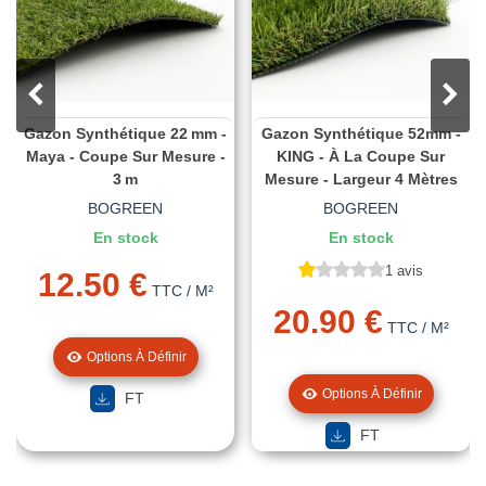
Gazon Synthétique 22 Mm -
Gazon Synthétique 52mm -
Maya - Coupe Sur Mesure -
KING - À La Coupe Sur
3 M
Mesure - Largeur 4 Mètres
BOGREEN
BOGREEN
En stock
En stock
1 avis
12.50 €
TTC
/ M²
20.90 €
TTC
/ M²
Options À Définir
Options À Définir
FT
FT