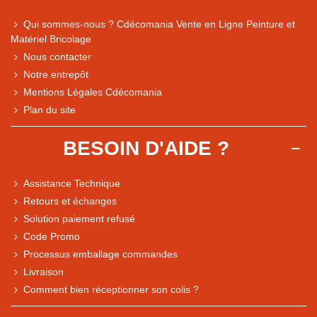
Qui sommes-nous ? Cdécomania Vente en Ligne Peinture et
Matériel Bricolage
Nous contacter
Notre entrepôt
Mentions Légales Cdécomania
Plan du site
BESOIN D'AIDE ?
Assistance Technique
Retours et échanges
Solution paiement refusé
Code Promo
Processus emballage commandes
Livraison
Note du magasin sur Google
Comment bien réceptionner son colis ?
Comparaison des performances du magasin