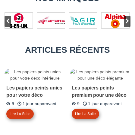
ARTICLES RÉCENTS
Les papiers peints unies
Les papiers peints
pour votre déco
premium pour une déco
intérieure
élégante
9
1 jour auparavant
9
1 jour auparavant
Lire La Suite
Lire La Suite