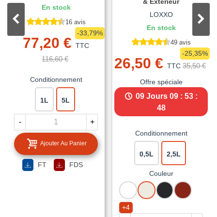
& Extérieur
En stock
LOXXO
16 avis
En stock
-33,79%
77,20 €
49 avis
TTC
-25,35%
116,60 €
26,50 €
35,50 €
TTC
Conditionnement
Offre spéciale
09 Jours
09 : 53 :
1L
5L
47
-
+
Conditionnement
Ajouter Au Panier
0,5L
2,5L
FT
FDS
Couleur
BLANC
BLANC
NOIR
ROUGE
CREME
MAT
BASQUE
+4