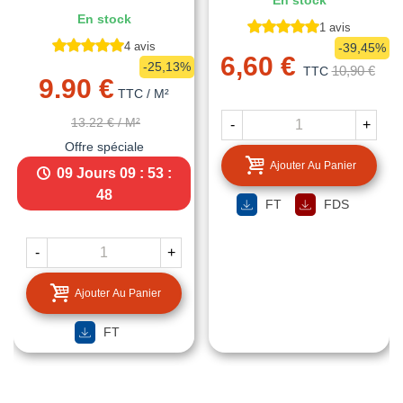
En stock
En stock
1 avis
4 avis
-39,45%
6,60 €
-25,13%
10,90 €
TTC
9.90 €
TTC
/ M²
13.22 €
/ M²
-
+
Offre spéciale
Ajouter Au Panier
09 Jours
09 : 53 :
47
FT
FDS
-
+
Ajouter Au Panier
FT