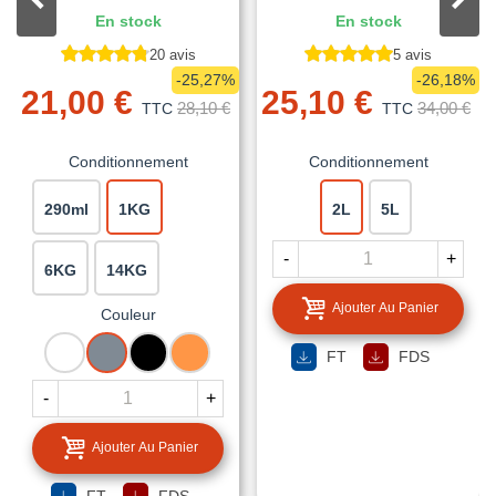
En stock
En stock
20 avis
5 avis
-25,27%
-26,18%
21,00 €
25,10 €
28,10 €
34,00 €
TTC
TTC
Conditionnement
Conditionnement
290ml
1KG
2L
5L
-
+
6KG
14KG
Ajouter Au Panier
Couleur
BLANC
GRIS
NOIR
TUILE
FT
FDS
-
+
Ajouter Au Panier
FT
FDS