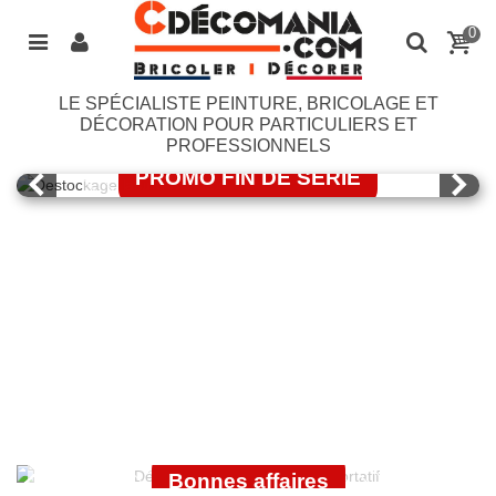
0
LE SPÉCIALISTE PEINTURE, BRICOLAGE ET
LASURE BONDEX
DÉCORATION POUR PARTICULIERS ET
PROFESSIONNELS
PROMO FIN DE SERIE
J'EN PROFITE
OUTILLAGE
ÉLECTROPORTATIF
GUITTET
Bonnes affaires