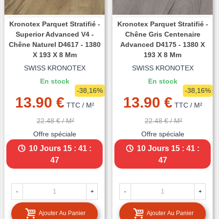
Kronotex Parquet Stratifié -
Kronotex Parquet Stratifié -
Superior Advanced V4 -
Chêne Gris Centenaire
Chêne Naturel D4617 - 1380
Advanced D4175 - 1380 X
X 193 X 8 Mm
193 X 8 Mm
SWISS KRONOTEX
SWISS KRONOTEX
En stock
En stock
-38,16%
-38,16%
13.90 €
13.90 €
TTC
/ M²
TTC
/ M²
22.48 €
/ M²
22.48 €
/ M²
Offre spéciale
Offre spéciale
10 Jours
15 : 41 :
10 Jours
15 : 41 :
45
45
-
+
-
+
Ajouter Au Panier
Ajouter Au Panier