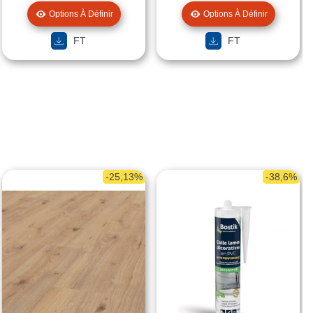
Options À Définir
Options À Définir
FT
FT
-25,13%
-38,6%