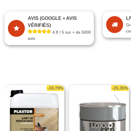
AVIS (GOOGLE + AVIS
L
Gr
VÉRIFIÉS)
co
4.8 / 5 sur + de 5000
avis
-33,79%
-25,35%