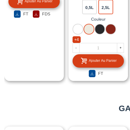
Ajouter Au Panier
0,5L
2,5L
FT
FDS
Couleur
BLANC
BLANC
NOIR
ROUGE
CREME
MAT
BASQUE
+4
-
+
Ajouter Au Panier
FT
GA