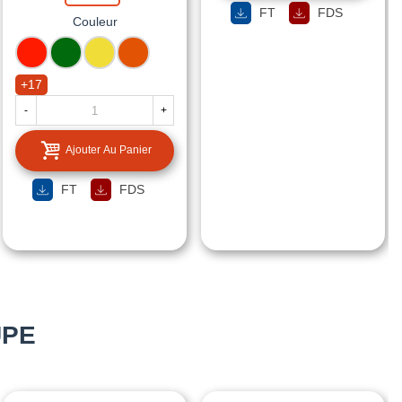
FT
FDS
Couleur
ROUGE
VERT
RAL
RAL
FEU
MOUSSE
1016
2004
JAUNE
ORANGE
+17
SOUFRE
PUR
-
+
Ajouter Au Panier
FT
FDS
UPE