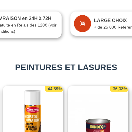
IVRAISON en 24H à 72H
LARGE CHOIX
atuite en Relais dès 120€ (voir
+ de 25 000 Référe
nditions)
PEINTURES ET LASURES
-44,59%
-36,03%