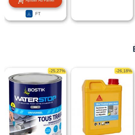
Ajouter Au Panier
FT
-25,27%
-26,18%