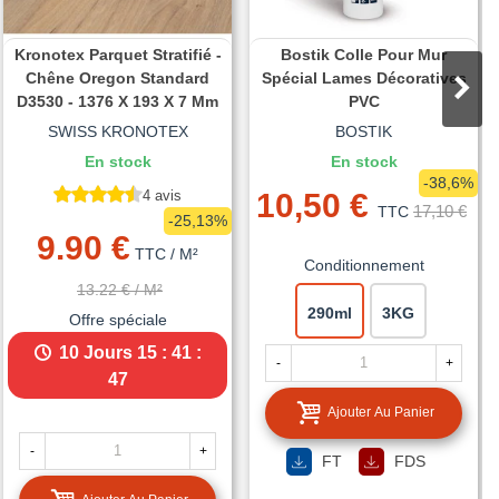
Kronotex Parquet Stratifié -
Bostik Colle Pour Mur
Chêne Oregon Standard
Spécial Lames Décoratives
D3530 - 1376 X 193 X 7 Mm
PVC
SWISS KRONOTEX
BOSTIK
En stock
En stock
-38,6%
4 avis
10,50 €
17,10 €
TTC
-25,13%
9.90 €
TTC
/ M²
Conditionnement
13.22 €
/ M²
290ml
3KG
Offre spéciale
10 Jours
15 : 41 :
-
+
45
Ajouter Au Panier
-
+
FT
FDS