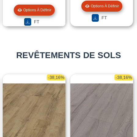
Options À Définir
Options À Définir
FT
FT
REVÊTEMENTS DE SOLS
-38,16%
-38,16%