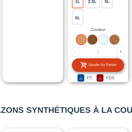
1L
2,5L
5L
6L
Couleur
CHENE
CHENE
INCOLORE
TECK
CLAIR
MOYEN
-
+
Ajouter Au Panier
FT
FDS
ZONS SYNTHÉTIQUES À LA CO