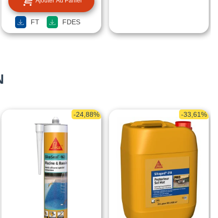
Ajouter Au Panier
FT
FDES
N
-24,88%
-33,61%