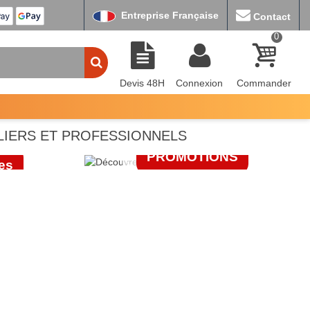
Entreprise Française
Contact
0
Devis 48H
Connexion
Commander
E
GUITTET
ATIF
LIERS ET PROFESSIONNELS
PROMOTIONS
es
JE FONCE
E