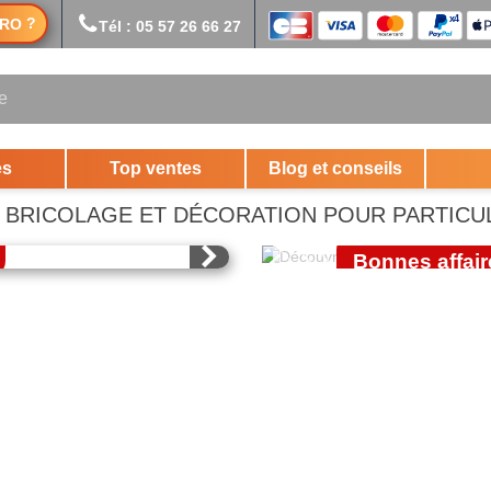
?
RO
Tél : 05 57 26 66 27
es
Top ventes
Blog et conseils
OUTILLAG
ÉLECTROPORT
E, BRICOLAGE ET DÉCORATION POUR PARTICU
Bonnes affair
J'EN PROFIT