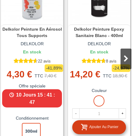
Delkolor Peinture En Aérosol
Delkolor Peinture Epoxy
Tous Supports
Sanitaire Blanc - 400ml
DELKOLOR
DELKOLOR
En stock
En stock
22 avis
8 avis
-41,89%
-24,87%
4,30 €
14,20 €
7,40 €
18,90 €
TTC
TTC
Offre spéciale
Couleur
10 Jours
15 : 41 :
BLANC
45
-
+
Conditionnement
Ajouter Au Panier
300ml