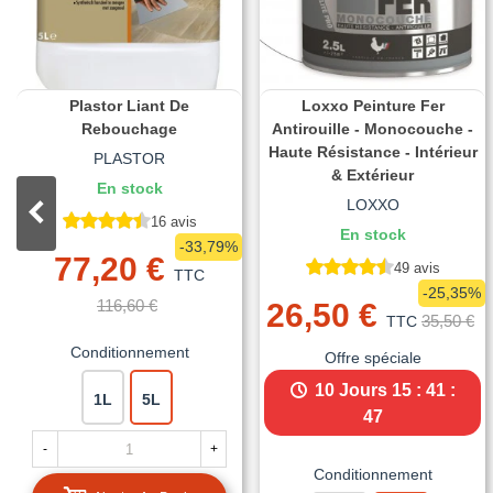
Plastor Liant De
Loxxo Peinture Fer
Rebouchage
Antirouille - Monocouche -
Haute Résistance - Intérieur
PLASTOR
& Extérieur
En stock
LOXXO
16 avis
En stock
-33,79%
77,20 €
49 avis
TTC
-25,35%
116,60 €
26,50 €
35,50 €
TTC
Conditionnement
Offre spéciale
10 Jours
15 : 41 :
1L
5L
45
-
+
Conditionnement