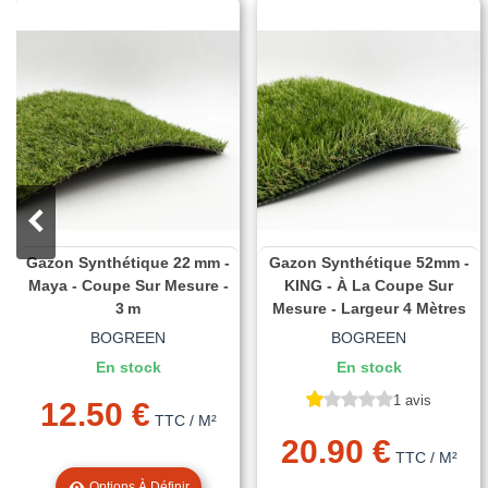
Gazon Synthétique 22 Mm -
Gazon Synthétique 52mm -
Maya - Coupe Sur Mesure -
KING - À La Coupe Sur
3 M
Mesure - Largeur 4 Mètres
BOGREEN
BOGREEN
En stock
En stock
1 avis
12.50 €
TTC
/ M²
20.90 €
TTC
/ M²
Options À Définir