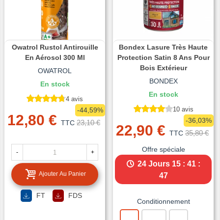
Owatrol Rustol Antirouille
Bondex Lasure Très Haute
En Aérosol 300 Ml
Protection Satin 8 Ans Pour
Bois Extérieur
OWATROL
BONDEX
En stock
En stock
4 avis
10 avis
-44,59%
12,80 €
-36,03%
23,10 €
TTC
22,90 €
35,80 €
TTC
Offre spéciale
-
+
24 Jours
15 : 41 :
Ajouter Au Panier
45
FT
FDS
Conditionnement