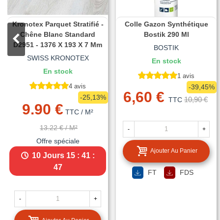
Kronotex Parquet Stratifié -
Colle Gazon Synthétique
Chêne Blanc Standard
Bostik 290 Ml
D2951 - 1376 X 193 X 7 Mm
BOSTIK
SWISS KRONOTEX
En stock
En stock
1 avis
4 avis
-39,45%
6,60 €
-25,13%
10,90 €
TTC
9.90 €
TTC
/ M²
13.22 €
/ M²
-
+
Offre spéciale
Ajouter Au Panier
10 Jours
15 : 41 :
45
FT
FDS
-
+