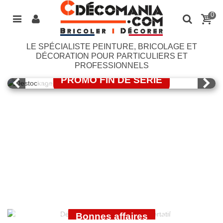
0
LE SPÉCIALISTE PEINTURE, BRICOLAGE ET
LASURE BONDEX
DÉCORATION POUR PARTICULIERS ET
PROFESSIONNELS
PROMO FIN DE SERIE
J'EN PROFITE
OUTILLAGE
ÉLECTROPORTATIF
GUITTET
Bonnes affaires