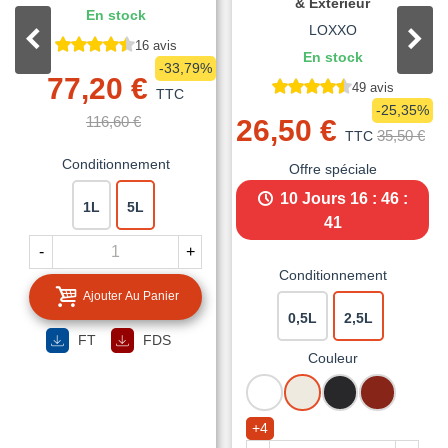
& Extérieur
En stock
LOXXO
16 avis
En stock
-33,79%
77,20 €
49 avis
TTC
-25,35%
116,60 €
26,50 €
35,50 €
TTC
Conditionnement
Offre spéciale
10 Jours
16 : 46 :
1L
5L
40
-
+
Conditionnement
Ajouter Au Panier
0,5L
2,5L
FT
FDS
Couleur
BLANC
BLANC
NOIR
ROUGE
CREME
MAT
BASQUE
+4