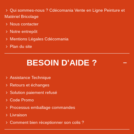
Qui sommes-nous ? Cdécomania Vente en Ligne Peinture et
Matériel Bricolage
Nous contacter
Notre entrepôt
Mentions Légales Cdécomania
Plan du site
BESOIN D'AIDE ?
Assistance Technique
Retours et échanges
Solution paiement refusé
Code Promo
Processus emballage commandes
Livraison
Note du magasin sur Google
Comment bien réceptionner son colis ?
Comparaison des performances du magasin