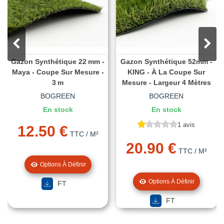
Gazon Synthétique 22 Mm -
Gazon Synthétique 52mm -
Maya - Coupe Sur Mesure -
KING - À La Coupe Sur
3 M
Mesure - Largeur 4 Mètres
BOGREEN
BOGREEN
En stock
En stock
1 avis
12.50 €
TTC
/ M²
20.90 €
TTC
/ M²
Options À Définir
Options À Définir
FT
FT