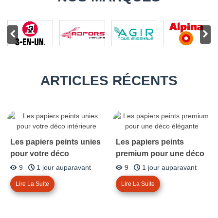
ARTICLES RÉCENTS
Les papiers peints unies
Les papiers peints
pour votre déco
premium pour une déco
intérieure
élégante
9
1 jour auparavant
9
1 jour auparavant
Lire La Suite
Lire La Suite