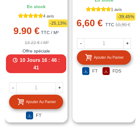
En stock
En stock
1 avis
4 avis
-39,45%
6,60 €
-25,13%
10,90 €
TTC
9.90 €
TTC
/ M²
13.22 €
/ M²
-
+
Offre spéciale
Ajouter Au Panier
10 Jours
16 : 46 :
40
FT
FDS
-
+
Ajouter Au Panier
FT