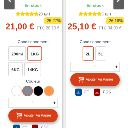
En stock
En stock
20 avis
5 avis
-25,27%
-26,18%
21,00 €
25,10 €
28,10 €
34,00 €
TTC
TTC
Conditionnement
Conditionnement
290ml
1KG
2L
5L
-
+
6KG
14KG
Ajouter Au Panier
Couleur
BLANC
GRIS
NOIR
TUILE
FT
FDS
-
+
Ajouter Au Panier
FT
FDS