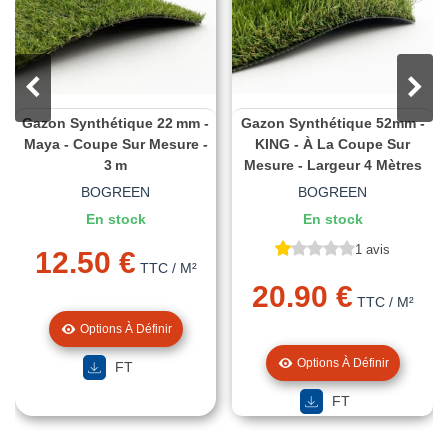
Gazon Synthétique 22 Mm -
Gazon Synthétique 52mm -
Maya - Coupe Sur Mesure -
KING - À La Coupe Sur
3 M
Mesure - Largeur 4 Mètres
BOGREEN
BOGREEN
En stock
En stock
1 avis
12.50 €
TTC
/ M²
20.90 €
TTC
/ M²
Options À Définir
Options À Définir
FT
FT