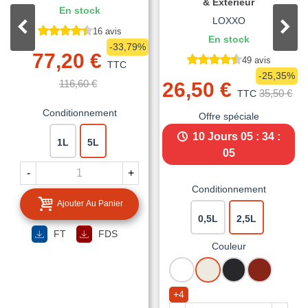
& Extérieur
En stock
LOXXO
16 avis
En stock
-33,79%
77,20 €
49 avis
TTC
-25,35%
116,60 €
26,50 €
35,50 €
TTC
Conditionnement
Offre spéciale
10 Jours
05 : 34 :
1L
5L
04
-
+
Conditionnement
Ajouter Au Panier
0,5L
2,5L
FT
FDS
Couleur
BLANC
BLANC
NOIR
ROUGE
CREME
MAT
BASQUE
+4