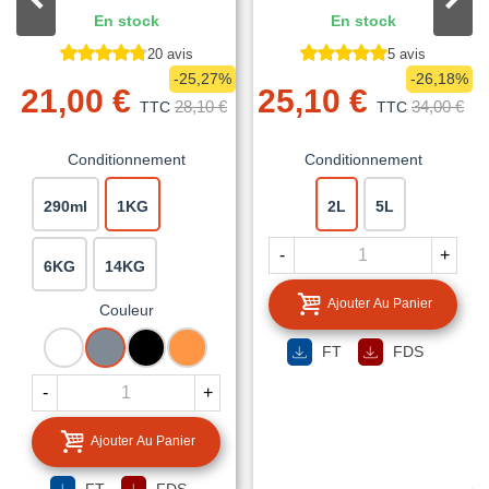
En stock
En stock
20 avis
5 avis
-25,27%
-26,18%
21,00 €
25,10 €
28,10 €
34,00 €
TTC
TTC
Conditionnement
Conditionnement
290ml
1KG
2L
5L
-
+
6KG
14KG
Ajouter Au Panier
Couleur
BLANC
GRIS
NOIR
TUILE
FT
FDS
-
+
Ajouter Au Panier
FT
FDS