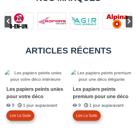
ARTICLES RÉCENTS
Les papiers peints unies
Les papiers peints
pour votre déco
premium pour une déco
intérieure
élégante
9
1 jour auparavant
9
1 jour auparavant
Lire La Suite
Lire La Suite