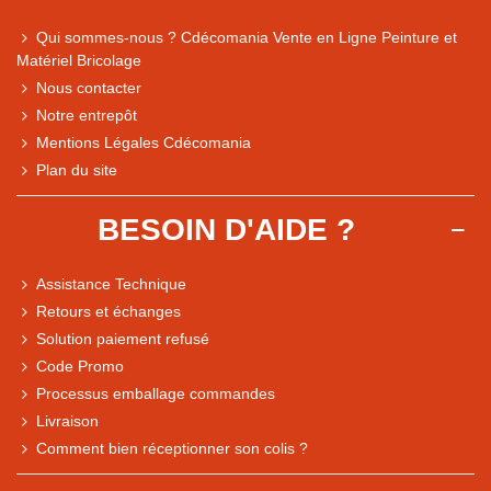
Qui sommes-nous ? Cdécomania Vente en Ligne Peinture et
Matériel Bricolage
Nous contacter
Notre entrepôt
Mentions Légales Cdécomania
Plan du site
BESOIN D'AIDE ?
Assistance Technique
Retours et échanges
Solution paiement refusé
Code Promo
Processus emballage commandes
Livraison
Note du magasin sur Google
Comment bien réceptionner son colis ?
Comparaison des performances du magasin