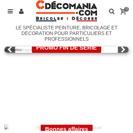
0
LE SPÉCIALISTE PEINTURE, BRICOLAGE ET
LASURE BONDEX
DÉCORATION POUR PARTICULIERS ET
PROFESSIONNELS
PROMO FIN DE SERIE
J'EN PROFITE
OUTILLAGE
ÉLECTROPORTATIF
GUITTET
Bonnes affaires