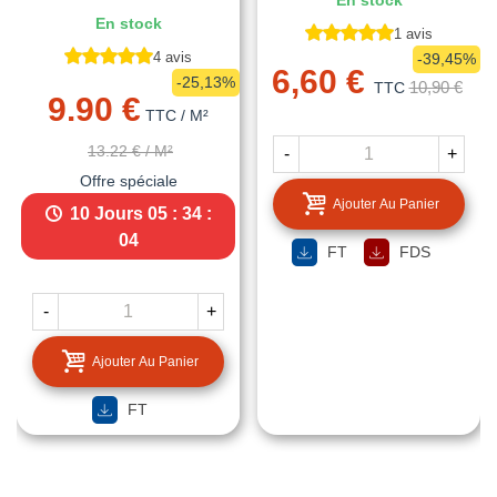
En stock
En stock
1 avis
4 avis
-39,45%
6,60 €
-25,13%
10,90 €
TTC
9.90 €
TTC
/ M²
13.22 €
/ M²
-
+
Offre spéciale
Ajouter Au Panier
10 Jours
05 : 34 :
04
FT
FDS
-
+
Ajouter Au Panier
FT