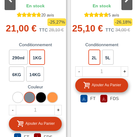
En stock
En stock
20 avis
5 avis
-25,27%
-26,18%
21,00 €
25,10 €
28,10 €
34,00 €
TTC
TTC
Conditionnement
Conditionnement
290ml
1KG
2L
5L
-
+
6KG
14KG
Ajouter Au Panier
Couleur
BLANC
GRIS
NOIR
TUILE
FT
FDS
-
+
Ajouter Au Panier
FT
FDS