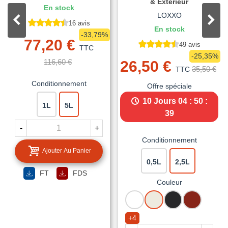
& Extérieur
En stock
LOXXO
16 avis
En stock
-33,79%
77,20 €
49 avis
TTC
-25,35%
116,60 €
26,50 €
35,50 €
TTC
Conditionnement
Offre spéciale
10 Jours
04 : 50 :
1L
5L
38
-
+
Conditionnement
Ajouter Au Panier
0,5L
2,5L
FT
FDS
Couleur
BLANC
BLANC
NOIR
ROUGE
CREME
MAT
BASQUE
+4