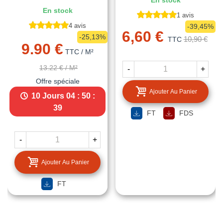
En stock
En stock
1 avis
4 avis
-39,45%
6,60 €
-25,13%
10,90 €
TTC
9.90 €
TTC
/ M²
13.22 €
/ M²
-
+
Offre spéciale
Ajouter Au Panier
10 Jours
04 : 50 :
38
FT
FDS
-
+
Ajouter Au Panier
FT