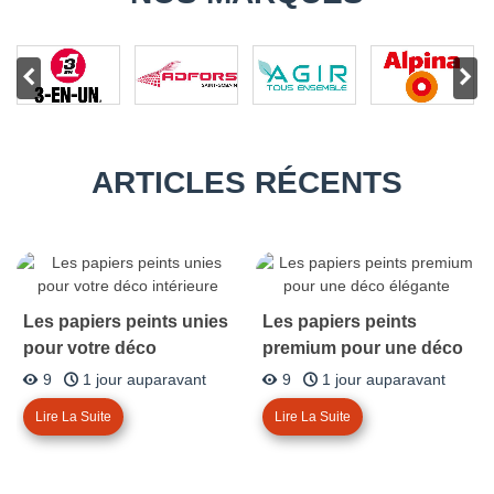
ARTICLES RÉCENTS
Les papiers peints unies
Les papiers peints
pour votre déco
premium pour une déco
intérieure
élégante
9
1 jour auparavant
9
1 jour auparavant
Lire La Suite
Lire La Suite