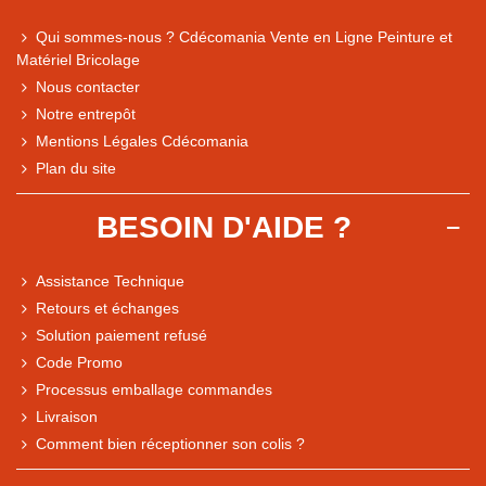
Qui sommes-nous ? Cdécomania Vente en Ligne Peinture et
Matériel Bricolage
Nous contacter
Notre entrepôt
Mentions Légales Cdécomania
Plan du site
BESOIN D'AIDE ?
Assistance Technique
Retours et échanges
Solution paiement refusé
Code Promo
Processus emballage commandes
Livraison
Note du magasin sur Google
Comment bien réceptionner son colis ?
Comparaison des performances du magasin