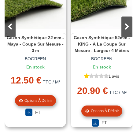
Gazon Synthétique 22 Mm -
Gazon Synthétique 52mm -
Maya - Coupe Sur Mesure -
KING - À La Coupe Sur
3 M
Mesure - Largeur 4 Mètres
BOGREEN
BOGREEN
En stock
En stock
1 avis
12.50 €
TTC
/ M²
20.90 €
TTC
/ M²
Options À Définir
Options À Définir
FT
FT