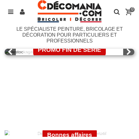
0
LE SPÉCIALISTE PEINTURE, BRICOLAGE ET
LASURE BONDEX
DÉCORATION POUR PARTICULIERS ET
PROFESSIONNELS
PROMO FIN DE SERIE
J'EN PROFITE
OUTILLAGE
ÉLECTROPORTATIF
GUITTET
Bonnes affaires