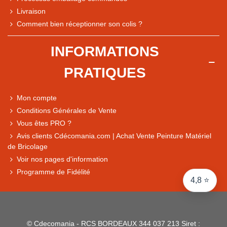
Livraison
Note du magasin sur Google
Comment bien réceptionner son colis ?
Comparaison des performances du magasin
+ de 5 500 avis
INFORMATIONS
● Exceptionnel
PRATIQUES
Express, Chez vous, Point relais, Retrait magasin
● Exceptionnel
Mon compte
Retours sous 14 jours
Conditions Générales de Vente
Vous êtes PRO ?
Avis clients Cdécomania.com | Achat Vente Peinture Matériel
● Exceptionnel
de Bricolage
CB, PayPal 4x, Google Pay, Apple Pay, Alma
Voir nos pages d'information
Programme de Fidélité
4,8 ⭐
© Cdecomania - RCS BORDEAUX 344 037 213 Siret :