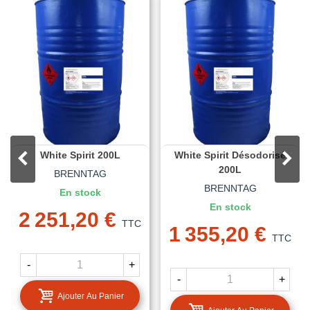
White Spirit 200L
White Spirit Désodorisé
200L
BRENNTAG
BRENNTAG
En stock
En stock
2 251,20 €
TTC
1 355,20 €
TTC
-
+
-
+
Ajouter Au Panier