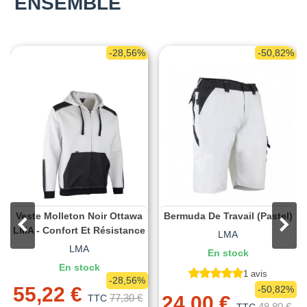
ENSEMBLE
-28,56%
-50,82%
Veste Molleton Noir Ottawa
Bermuda De Travail (Pastel)
LMA - Confort Et Résistance
LMA
LMA
En stock
En stock
1 avis
-28,56%
55,22 €
-50,82%
77,30 €
24,00 €
TTC
48,80 €