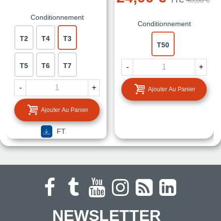
TTC
Conditionnement
Conditionnement
T2
T4
T3
T50
T5
T6
T7
-
+
-
+
Ajouter Au Panier
Ajouter Au Panier
FT
NEWSLETTER