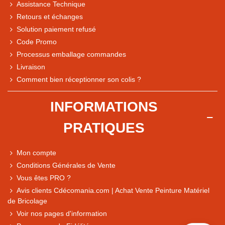
Assistance Technique
Retours et échanges
Solution paiement refusé
Code Promo
Processus emballage commandes
Livraison
Note du magasin sur Google
Comment bien réceptionner son colis ?
Comparaison des performances du magasin
+ de 5 500 avis
INFORMATIONS
● Exceptionnel
PRATIQUES
Express, Chez vous, Point relais, Retrait magasin
● Exceptionnel
Mon compte
Retours sous 14 jours
Conditions Générales de Vente
Vous êtes PRO ?
Avis clients Cdécomania.com | Achat Vente Peinture Matériel
● Exceptionnel
de Bricolage
CB, PayPal 4x, Google Pay, Apple Pay, Alma
Voir nos pages d'information