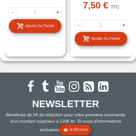
7,50 €
TTC
-
+
-
+
Ajouter Au Panier
Ajouter Au Panier
NEWSLETTER
Bénéficiez de 5€ de réduction pour votre première commande
d'un montant supérieur à 120€ ttc. Et aussi d'informations
exclusives
Je M'inscris