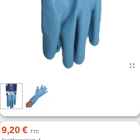
9,20 €
TTC