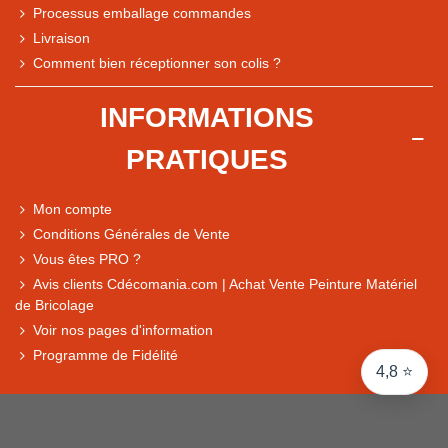
Processus emballage commandes
Livraison
Note du magasin sur Google
Comment bien réceptionner son colis ?
Comparaison des performances du magasin
+ de 5 500 avis
INFORMATIONS
● Exceptionnel
PRATIQUES
Express, Chez vous, Point relais, Retrait magasin
● Exceptionnel
Mon compte
Retours sous 14 jours
Conditions Générales de Vente
Vous êtes PRO ?
Avis clients Cdécomania.com | Achat Vente Peinture Matériel
● Exceptionnel
de Bricolage
CB, PayPal 4x, Google Pay, Apple Pay, Alma
Voir nos pages d'information
Programme de Fidélité
4,8 ⭐