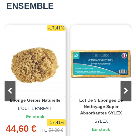
ENSEMBLE
-17,41%
Eponge Gerbis Naturelle
Lot De 3 Éponges De
Nettoyage Super
L'OUTIL PARFAIT
Absorbantes SYLEX
En stock
SYLEX
-17,41%
44,60 €
En stock
54,00 €
TTC