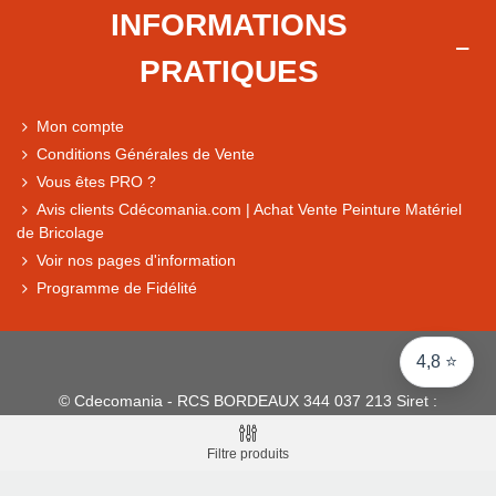
Note du magasin sur Google
INFORMATIONS
Comparaison des performances du magasin
PRATIQUES
+ de 5 500 avis
● Exceptionnel
Mon compte
Express, Chez vous, Point relais, Retrait magasin
Conditions Générales de Vente
● Exceptionnel
Vous êtes PRO ?
Retours sous 14 jours
Avis clients Cdécomania.com | Achat Vente Peinture Matériel
de Bricolage
Voir nos pages d'information
● Exceptionnel
Programme de Fidélité
CB, PayPal 4x, Google Pay, Apple Pay, Alma
4,8 ⭐
© Cdecomania - RCS BORDEAUX 344 037 213 Siret :
344 037 213 001 31 - 1922-2026 Tous droits réservés
Filtre produits