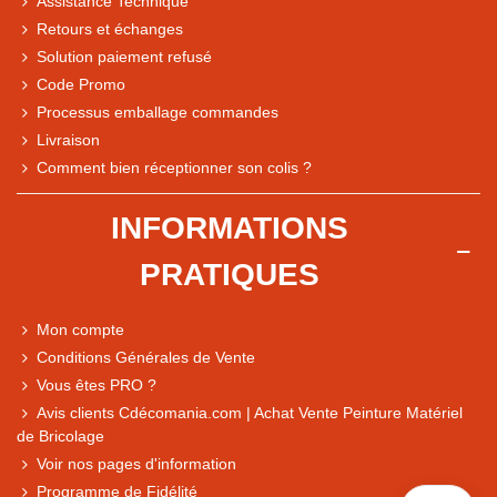
Assistance Technique
Retours et échanges
Solution paiement refusé
Code Promo
Processus emballage commandes
Livraison
Note du magasin sur Google
Comment bien réceptionner son colis ?
Comparaison des performances du magasin
+ de 5 500 avis
INFORMATIONS
● Exceptionnel
PRATIQUES
Express, Chez vous, Point relais, Retrait magasin
● Exceptionnel
Mon compte
Retours sous 14 jours
Conditions Générales de Vente
Vous êtes PRO ?
Avis clients Cdécomania.com | Achat Vente Peinture Matériel
● Exceptionnel
de Bricolage
CB, PayPal 4x, Google Pay, Apple Pay, Alma
Voir nos pages d'information
Programme de Fidélité