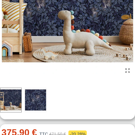
375,90 €
TTC
471,50 €
-20,28%